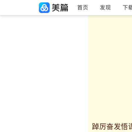
首页
发现
下
踔厉奋发悟