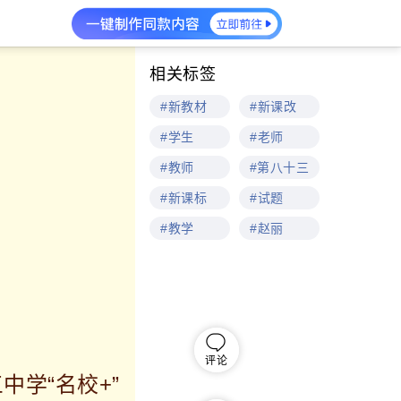
相关标签
#新教材
#新课改
#学生
#老师
#教师
#第八十三
#新课标
#试题
#教学
#赵丽
评论
学“名校+”