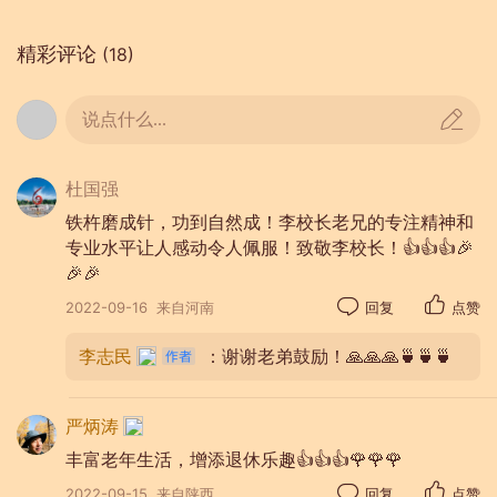
精彩评论
(18)
说点什么...
杜国强
铁杵磨成针，功到自然成！李校长老兄的专注精神和
专业水平让人感动令人佩服！致敬李校长！👍👍👍🎉
🎉🎉
2022-09-16
来自河南
回复
点赞
李志民
：谢谢老弟鼓励！🙏🙏🙏🍵🍵🍵
严炳涛
丰富老年生活，增添退休乐趣👍👍👍🌹🌹🌹
2022-09-15
来自陕西
回复
点赞