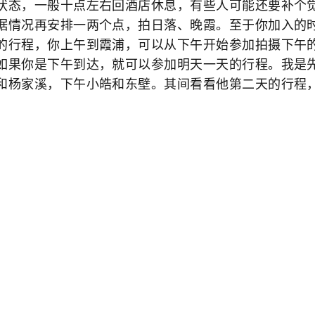
状态，一般十点左右回酒店休息，有些人可能还要补个
据情况再安排一两个点，拍日落、晚霞。至于你加入的
的行程，你上午到霞浦，可以从下午开始参加拍摄下午
如果你是下午到达，就可以参加明天一天的行程。我是
和杨家溪，下午小皓和东壁。其间看看他第二天的行程
和老婆上午乘动车到了霞浦，住进指定的酒店，给客服
我们去小皓和东壁。我觉得这比我第一次来霞浦简单方便
了我们，车上已有一对父女两人了。首先到了小皓，司
们先到沙滩上去玩，这时老婆首先有了一个发现，沙滩
皓的村民守在路口，想要上山拍摄要收10元的“买路钱”
我往山上看，感觉这个山坡的位置比我上次的那个观景
在上面驾好了长枪大炮在拍摄了。我觉得收10块钱是合
实视野要好得多。