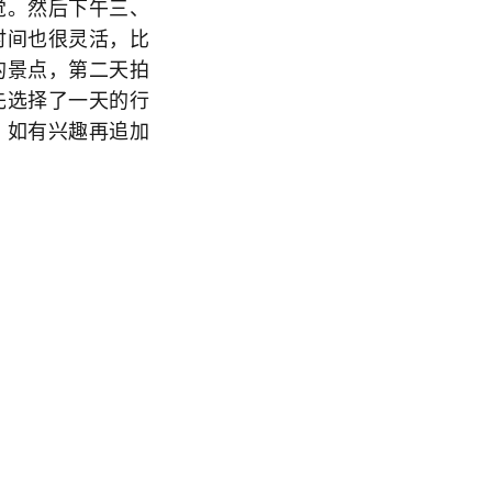
觉。然后下午三、
时间也很灵活，比
的景点，第二天拍
先选择了一天的行
，如有兴趣再追加
打了电话，约定下
多了。
机把车直接开到小
旁有一条通往山上
，因为这片山是他
台要好，而且山上
理的，立刻交线上