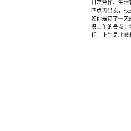
日常劳作、生活
四点再出发，根
如你是订了一天
摄上午的景点；
程，上午是北岐
行程。这样，我
午3点会派车接
下午3点来车接
皓沙滩。于是我
的小路，有个小
家的承包山林，
已经有个摄影团
山，从高处拍确