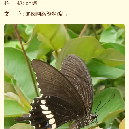
拍 摄: zh炜
文 字: 参阅网络资料编写