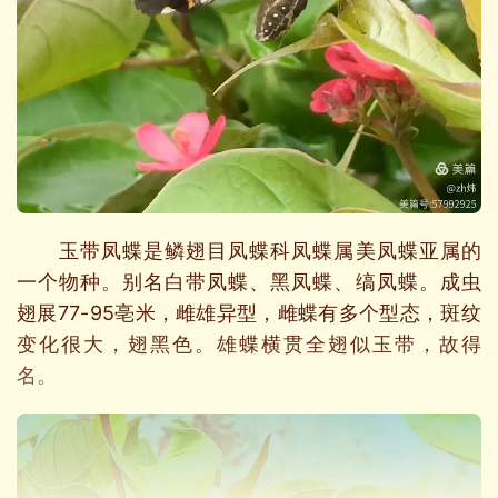
玉带凤蝶是鳞翅目凤蝶科凤蝶属美凤蝶亚属的
一个物种。别名白带凤蝶、黑凤蝶、缟凤蝶。成虫
翅展77-95亳米，雌雄异型，雌蝶有多个型态，斑纹
变化很大，翅黑色。雄蝶横贯全翅似玉带，故得
名。