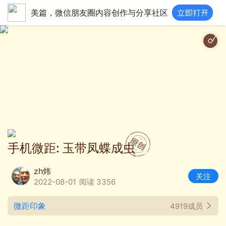
美篇，微信朋友圈内容创作与分享社区
酒醉的蝴
手机微距: 玉带凤蝶成虫
zh炜
关注
2022-08-01
阅读 3356
微距印象
4919成员