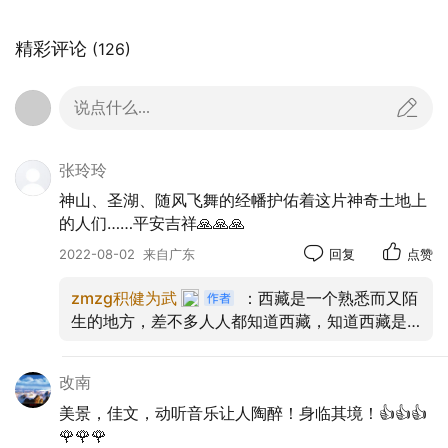
精彩评论
(126)
说点什么...
张玲玲
神山、圣湖、随风飞舞的经幡护佑着这片神奇土地上
的人们……平安吉祥🙏🙏🙏
2022-08-02
来自广东
回复
点赞
zmzg积健为武
：西藏是一个熟悉而又陌
生的地方，差不多人人都知道西藏，知道西藏是
一个令人瞩目的地方。谢谢玲玲欣赏。🌹🌹🌹🙏
🙏🙏
改南
美景，佳文，动听音乐让人陶醉！身临其境！👍👍👍
🌹🌹🌹