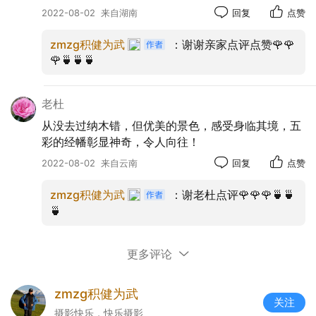
2022-08-02
来自湖南
回复
点赞
zmzg积健为武
：谢谢亲家点评点赞🌹🌹
🌹🍵🍵🍵
老杜
从没去过纳木错，但优美的景色，感受身临其境，五
彩的经幡彰显神奇，令人向往！
2022-08-02
来自云南
回复
点赞
zmzg积健为武
：谢老杜点评🌹🌹🌹🍵🍵
🍵
更多评论
zmzg积健为武
关注
摄影快乐，快乐摄影