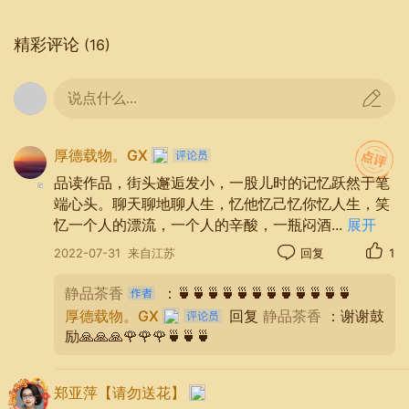
精彩评论
(16)
说点什么...
忆儿时
厚德载物。GX
过家家、跳单双、溪头卧戏水
品读作品，街头邂逅发小，一股儿时的记忆跃然于笔
随日出日落
端心头。聊天聊地聊人生，忆他忆己忆你忆人生，笑
一起上学一起玩要一起长大
忆一个人的漂流，一个人的辛酸，一瓶闷酒
...
展开
而后
2022-07-31
来自江苏
回复
1
随日出日落
静品茶香
：🍵🍵🍵🍵🍵🍵🍵🍵🍵🍵🍵🍵
他乡落街头
厚德载物。GX
回复
静品茶香
：谢谢鼓
工作、结婚、生娃、人过四十
励🙏🙏🙏🌹🌹🌹🍵🍵🍵
今邂遇街头
郑亚萍【请勿送花】
一如儿时放肆的笑