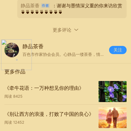
静品茶香
：谢谢与墨情深义重的你来访欣赏
🍵🍵🍵🍵🍵🍵🍵🍵🍵
更多评论
静品茶香
关注
百色市作家协会会员。心静品一缕茶香，情闲涂半点墨色。
若是这梦不醒，该有多好
即使泯灭了世界
更多作品
有梦，不再求
《牵牛花语：一万种想见你的理由》
猛聊、猛聊
阅读
8425
以为时间还早
《别让西方的浪漫，打败了中国的良心》
不觉已夕阳西下
阅读
12452
以为自己还小