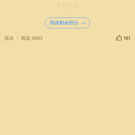
暮色已近
忘了邂逅街头
猛聊猛聊猛聊
阅读剩余部分
只因情谊已然越时间空间
投诉
阅读
3693
161