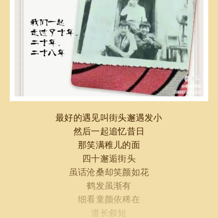
最好的遇见叫街头邂遇发小
然后一起追忆昔日
那笑满稚儿的面
四十邂逅街头
虽话沧桑却笑颜如花
鹤发虽渐有
细看童颜依稀在
道长叙短