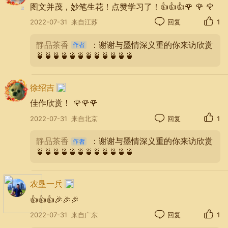
图文并茂，妙笔生花！点赞学习了！👍👍👍🌹 🌹 🌹
忆那些年
曾一起哭，一起流下幸福的泪花
2022-07-31
来自江苏
回复
1
痛这些年
静品茶香
：谢谢与墨情深义重的你来访欣赏
走过岁月风华
🍵🍵🍵🍵🍵🍵🍵🍵🍵🍵🍵🍵
有点急
好想好想慢慢走
徐绍吉
慢慢看タ阳西落漫天飞霞
佳作欣赏！ 🌹🌹🌹
2022-07-31
来自北京
回复
1
静品茶香
：谢谢与墨情深义重的你来访欣赏
🍵🍵🍵🍵🍵🍵🍵🍵🍵🍵🍵🍵
农垦一兵
👍👍👍🎉🎉🎉
2022-07-31
来自广东
回复
1