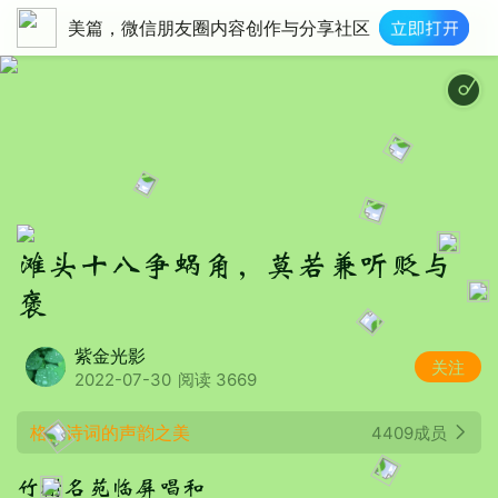
美篇，微信朋友圈内容创作与分享社区
Sweet Sea（其
滩头十八争蜗角，莫若兼听贬与
褒
紫金光影
关注
2022-07-30
阅读 3669
格律诗词的声韵之美
4409成员
竹榭名苑临屏唱和