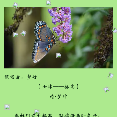
领唱者：梦竹
【七律——格高】
诗/梦竹
李杜门前自格高，鞍骢倚马卧良槽。