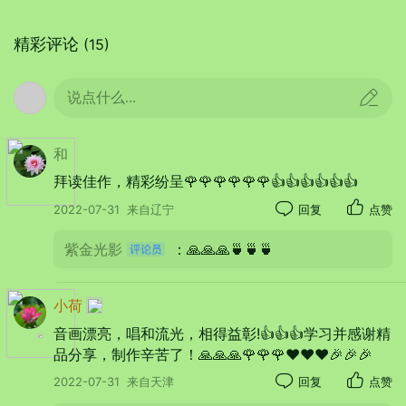
精彩评论
(15)
【七律——格高】次梦竹
诗/龙天吟
说点什么...
和
待月荷塘斜照高，碧波蕩漾佐清槽。
拜读佳作，精彩纷呈🌹🌹🌹🌹🌹🌹👍👍👍👍👍👍
骑鲸天稟从才格，把酒诗情问月刀。
2022-07-31
来自辽宁
回复
点赞
怀抱消魂汉儒席，文章满眼楚人骚。
紫金光影
：🙏🙏🙏🍵🍵🍵
苦吟驴上多推敲，长竹得谁相称褒。
小荷
音画漂亮，唱和流光，相得益彰!👍👍👍学习并感谢精
品分享，制作辛苦了！🙏🙏🙏🌹🌹🌹❤️❤️❤️🎉🎉🎉
2022-07-31
来自天津
回复
点赞