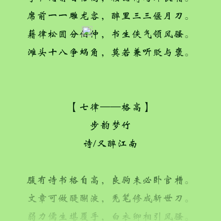
席前一一雕龙客，醉里三三偃月刀。
藉律松圆分伯仲，书生侠气领风骚。
滩头十八争蜗角，莫若兼听贬与褒。
【七律——格高】
步韵梦竹
诗/又醉江南
腹有诗书格自高，良驹未必卧官槽。
文章可做醍醐液，秃笔修成斩世刀。
弱力儒生堪覆手，白衣卿相引风骚。