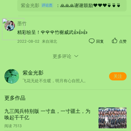
紫金光影
：🙏🙏🙏谢谢鼓励❤️❤️❤️🍵🍵🍵
墨竹
精彩纷呈！🌹🌹🌹竹榭威武👍👍👍
2022-08-02
来自湖北
回复
点赞
更多评论
【七律-格高】
紫金光影
关注
——次韵梦竹
飞花无处不生暖，明月有心自照人。
文/子麟
更多作品
九三阅兵特别版 一寸血，一寸疆土，为
读穿万卷自才高，岂与庸人乱吐槽。
唤起千千亿
逸兴有心寻蝶梦，虚怀无意试牛刀。
阅读
7513