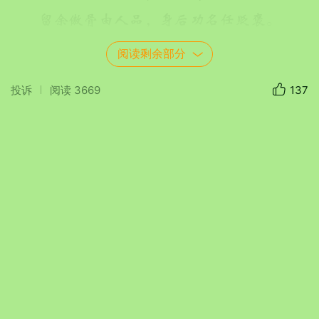
留余傲骨由人品，身后功名任贬褒。
阅读剩余部分
投诉
阅读
3669
137
【七律——格高】
依韵梦竹
诗/龙天吟
梅谱声诗韵格高，竹林多少七贤劳。
共知风雅结花少，莫负性情如雨毛。
六月炎天凉可纳，一宵晚景填方槽。
枕头幽话步平仄，李杜开唐怎捉刀？