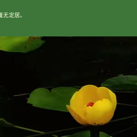
蓬无定居。