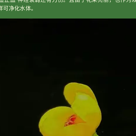
虚止血 神经衰弱还有刀伤。且由于花朵亮丽，也作为
样可净化水体。