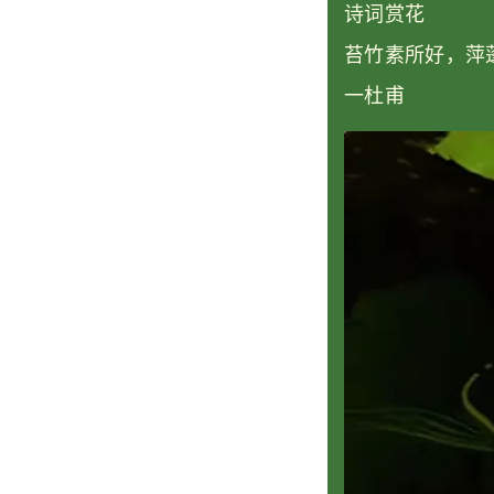
诗词赏花
苔竹素所好，萍
一杜甫