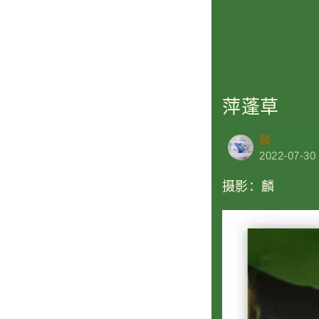
萍蓬草
麟
2022-07-30
摄影：麟