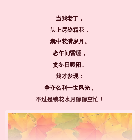
当我老了，
头上尽染霜花，
囊中装满岁月。
恋午间昏睡，
贪冬日暖阳。
我才发现：
争夺名利一世风光，
不过是镜花水月碌碌空忙！