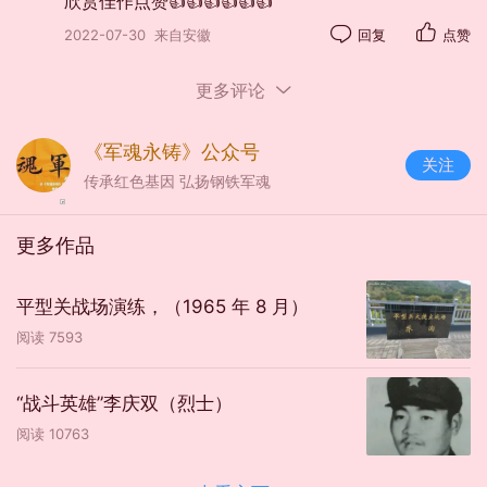
欣赏佳作点赞👍👍👍👍👍👍
2022-07-30
来自安徽
回复
点赞
更多评论
（三）
《军魂永铸》公众号
关注
传承红色基因 弘扬钢铁军魂
当我老了，
去十里踏青，
更多作品
观瓦上白霜。
平型关战场演练，（1965 年 8 月）
粗茶淡饭，粗衣布衫，
阅读
7593
亲人团聚，阖家欢畅。
我才明白：
“战斗英雄”李庆双（烈士）
原来小家烟火儿孙绕qi，
阅读
10763
也是那么可爱，那么值得向往！