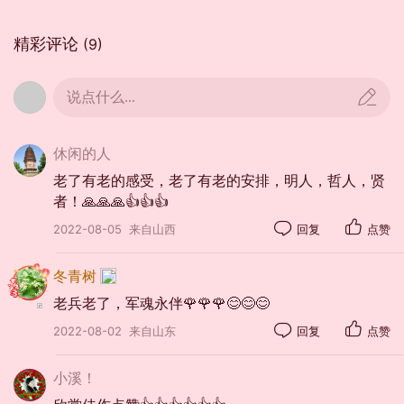
趟徉田野山岗。
精彩评论
(9)
将昔日恩怨泯灭，
把过去爱恨淡忘。
说点什么...
我才知道：
原来释怀爱恨忘却恩怨，
休闲的人
也是那么快乐，
老了有老的感受，老了有老的安排，明人，哲人，贤
者！🙏🙏🙏👍👍👍
那么心酣意畅！
2022-08-05
来自山西
回复
点赞
冬青树
老兵老了，军魂永伴🌹🌹🌹😊😊😊
2022-08-02
来自山东
回复
点赞
小溪！