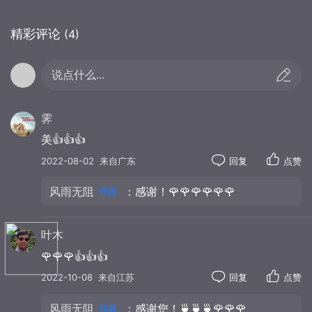
精彩评论
(4)
说点什么...
霁
美👍👍👍
2022-08-02
来自广东
回复
点赞
风雨无阻
：感谢！🌹🌹🌹🌹🌹🌹
叶木
🌹🌹🌹👍👍👍
在天空西南边，青灰色的云如海浪般奔腾澎
2022-10-08
来自江苏
回复
点赞
湃、潮涌浪翻。
风雨无阻
：感谢您！🍵🍵🍵🌹🌹🌹