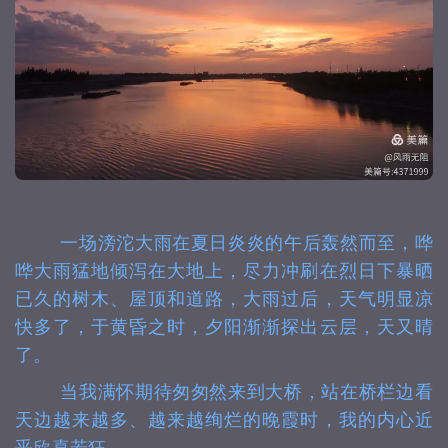
一场滂沱大雨在夏日炎炎的午后轰然而至，哗
哗大雨猛地倾泻在大地上，尽力冲刷在烈日下暴晒
已久的树木、屋顶和道路，大雨过后，天气明显凉
快多了，于黄昏之时，夕阳渐渐探出云层，天又晴
了。
当我满怀期待匆匆然来到大桥，站在桥栏边看
天边越来越多、越来越绚烂的晚霞时，我的内心近
乎欣喜若狂。