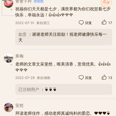
节，登上云南丽江玉龙雪山。后，虽因
青青子衿
生活所困，一家北漂，但“世上无难
祝福你们天天都是七夕，满世界都为你们祝贺着七夕
事，只要肯登攀”！
快乐，幸福永远！👍👍👍🌹🌹🌹
2022-07-31
来自浙江
回复
17
俺家里的在玉龙雪山上骑牦牛，自打
如意
：谢谢老师关注鼓励！祝老师健康快乐每一
天
那时起，“一朵鲜花插在牦牛粪上”，
常挂嘴边。
寒梅
老师的文章文采斐然，唯美清香，意境优美。👍👍👍
从那个傻傻的男孩俺和漂亮的女孩俺
🌹🌹🌹
家里的牵手开始，俺家就有了天天七夕
2022-07-29
来自湖南
回复
13
浪漫。
已注销用户
：🍵🍵🍵
安然
拜读老师佳作，感动老师真诚纯朴的爱恋。❤️❤️❤️🍵