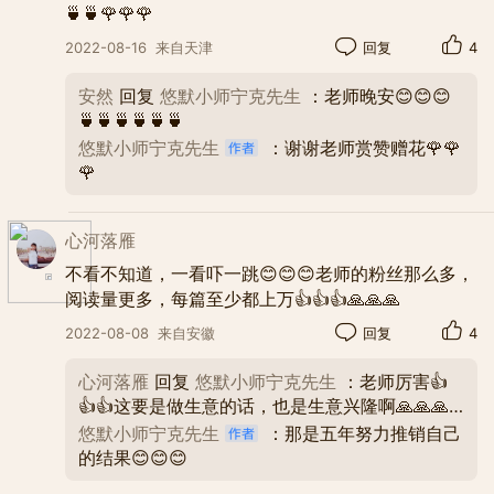
🍵🍵🌹🌹🌹
2022-08-16
来自天津
回复
4
安然
回复
悠默小师宁克先生
：老师晚安😊😊😊
🍵🍵🍵🍵🍵🍵
悠默小师宁克先生
：谢谢老师赏赞赠花🌹🌹
🌹
心河落雁
不看不知道，一看吓一跳😊😊😊老师的粉丝那么多，
阅读量更多，每篇至少都上万👍👍👍🙏🙏🙏
2022-08-08
来自安徽
回复
4
心河落雁
回复
悠默小师宁克先生
：老师厉害👍
👍👍这要是做生意的话，也是生意兴隆啊🙏🙏🙏
😊😊😊
悠默小师宁克先生
：那是五年努力推销自己
的结果😊😊😊