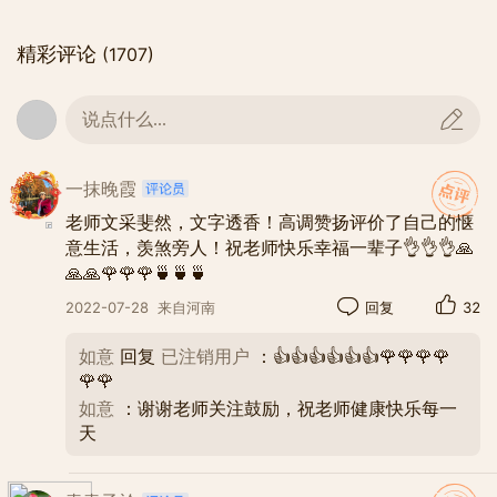
那时，鹊桥那边，一个漂亮的女孩打
着灯笼走过来。
精彩评论
(1707)
说点什么...
第二年七夕，傻傻的男孩和漂亮的女
孩手牵手走进婚姻殿堂。从那时起，休
一抹晚霞
戚相关，荣辱与共。一同为家奋斗，一
老师文采斐然，文字透香！高调赞扬评价了自己的惬
同欢乐忧愁。
意生活，羡煞旁人！祝老师快乐幸福一辈子👌👌👌🙏
🙏🙏🌹🌹🌹🍵🍵🍵
2022-07-28
来自河南
回复
32
又一年七夕前，家中添丁，家有了新
含义，责任大了。
如意
回复
已注销用户
：👍👍👍👍👍👍🌹🌹🌹🌹
🌹🌹
如意
：谢谢老师关注鼓励，祝老师健康快乐每一
2002年，夫妻双双下岗，天未塌，心
天
未垮，外出打工，挣钱旅游。2003年春