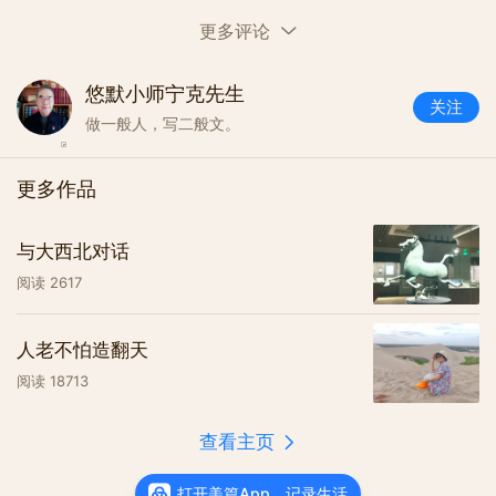
更多评论
悠默小师宁克先生
2019年9月，俺们夫妻江南怀旧之
关注
做一般人，写二般文。
旅，第一站浙江乌镇。乌镇“如莲时
光”老板早早打扫房间，张灯结彩，翘
更多作品
首以待，盼俺们到来。藕荷房间，处处
透露着喜庆，仿佛回到了俺们四十多年
与大西北对话
前的婚房。不同区别，那间婚房，公家
阅读
2617
分配；这间婚房，俺得花钱，自费，每
天200，不算太贵。
人老不怕造翻天
阅读
18713
想当年，旅行结婚到杭州，延安路一
酒店，一包喜糖，换来高级房间，房间
查看主页
锦缎被褥，龙凤呈祥，喜气洋洋，洗漱
打开美篇App，记录生活