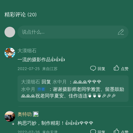
精彩评论
(20)
说点什么...
大漠细石
一流的摄影作品👍👍👍
2022-07-25
来自江苏
回复
点赞
大漠细石
回复
水中月
：🙏🙏🙏🌹🌹🌹
水中月
：谢谢摄影师老同学雅赏、留墨鼓励
🙏🙏🙏祝老同学夏安、佳作连连🍵🍵🍵🎉🎉🎉
奥特叻
构思巧妙，制作精彩！👍👍👍🌹🌹🌹
2022-07-26
来自天津
回复
点赞