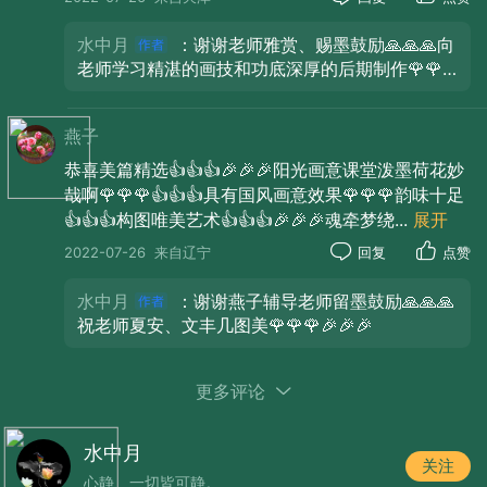
水中月
：谢谢老师雅赏、赐墨鼓励🙏🙏🙏向
老师学习精湛的画技和功底深厚的后期制作🌹🌹
🌹🎉🎉🎉
燕子
恭喜美篇精选👍👍👍🎉🎉🎉阳光画意课堂泼墨荷花妙
哉啊🌹🌹🌹👍👍👍具有国风画意效果🌹🌹🌹韵味十足
👍👍👍构图唯美艺术👍👍👍🎉🎉🎉魂牵梦绕
...
展开
2022-07-26
来自辽宁
回复
点赞
水中月
：谢谢燕子辅导老师留墨鼓励🙏🙏🙏
祝老师夏安、文丰几图美🌹🌹🌹🎉🎉🎉
更多评论
水中月
关注
心静、一切皆可静。