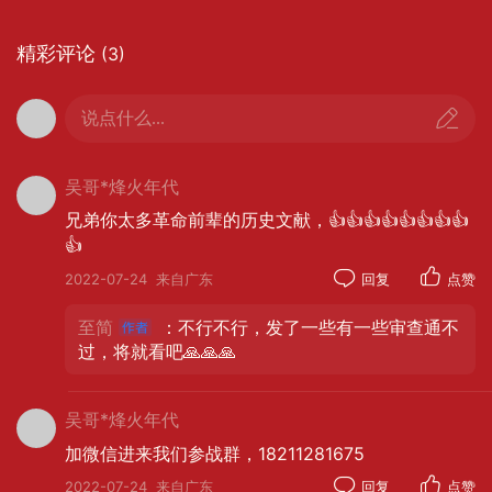
根据地得到全面贯彻。由于“左”倾的错误指导，第五
次反“围剿”不但没有取得胜利反而使红军和根据地蒙
精彩评论
(3)
受重大损失。在“左”倾路线之下，肖劲光险些送命。
一九三三年，蒋介石发动第五次“围剿”之后，在战争
说点什么...
形势非常严峻的时刻，中共临时中央的领导者，拒
绝红军打到国民党兵力比较空虚的闽、浙、赣边去
的正确主张，而提出了“御敌于国门之外的错误方
吴哥*烽火年代
针，采取“两个拳头打人”。六月中旬，临时中央要求
兄弟你太多革命前辈的历史文献，👍👍👍👍👍👍👍👍
👍
红一方面军分成两部分，即中央军和东方军。为配
合作战，闽赣军区所属地方部队以及各独立师团，
2022-07-24
来自广东
回复
点赞
统归东方军就近指挥。
至简
：不行不行，发了一些有一些审查通不
过，将就看吧🙏🙏🙏
肖劲光奉命率领红三军团第六师的两个团围攻将
吴哥*烽火年代
乐。在围攻不下之时，肖劲光接到回调黎川的命
令。在回黎川时，红一方面军负责人同肖劲光根据
加微信进来我们参战群，18211281675
敌人进攻的态势和徐川一带红军防务空虚的形势，
2022-07-24
来自广东
回复
点赞