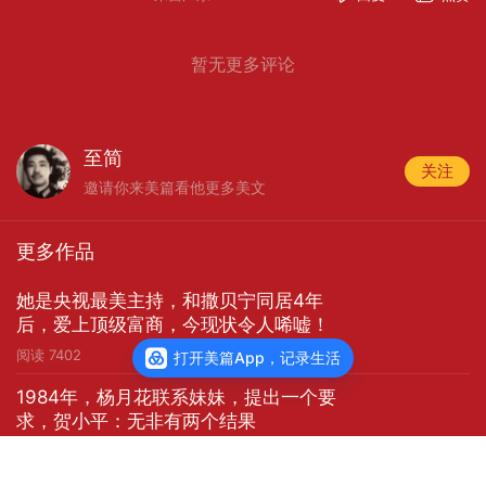
建议红军主力应及早集结于黎川东北的光泽、资溪
一带，从侧面打击进攻黎川的敌人，不要死守黎
暂无更多评论
川。但是，肖劲光的建议被否定了。他回到黎川
时，中共闽赣省委和省政府已奉命撤出，只留下一
个供销合作社，一个七十人的教导队和一些地方游
至简
关注
击队。九月二十五日，国民党“围剿”军周浑元部三个
邀请你来美篇看他更多美文
师由南城、硝石向黎川发起猛攻。九月二十八日，
其先头部队占领了黎川的外围阵地，又派别动队插
更多作品
到黎川后面。在敌我力量十分悬殊即将被敌合围的
情况下，肖劲光部署了紧急撤退，退到六十里的溪
她是央视最美主持，和撒贝宁同居4年
口。黎川被敌占领。这时，中革军委命令肖劲光带
后，爱上顶级富商，今现状令人唏嘘！
领地方部队，向东、北两个方向开展游击战，阻扰
阅读
7402
打开美篇App，记录生活
敌人前进。以后又令肖劲光指挥红十九、二十两个
1984年，杨月花联系妹妹，提出一个要
师箝制金溪地域的敌人，以配合硝石资溪桥战役，
求，贺小平：无非有两个结果
由于敌强我弱，血战数日，两个战役均告失利。
阅读
5479