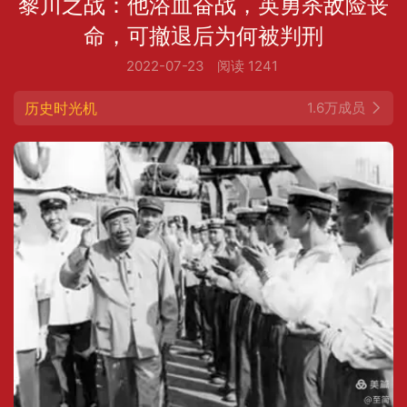
黎川之战：他浴血奋战，英勇杀敌险丧
命，可撤退后为何被判刑
2022-07-23
阅读 1241
历史时光机
1.6万成员