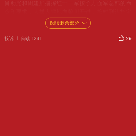
肖劲光和周建屏指挥红十一军按照方面军总部的命
令和要求，大摇大摆地向黎川开进，按时到达指定
位置，使敌人错误地判断红军主力已经东移黎川，
阅读剩余部分
于是命令“围剿”军的中路军向广昌、黎川推进，进入
了红军埋伏圈，直到伏击战打响，敌人还以为是红
投诉
阅读
1241
29
军游击队骚扰这一仗，全歼国民党“围剿”军第五十二
师和五十九师（缺一个团）三月中旬，红十一军又
一次成功地担任钳制和吸引国民党“围剿军先头部队
东进的任务，保证红军主力打了一个漂亮的山地运
动战，再歼国民党“围剿”军第十一师大部及第九师一
部。国民党“围剿”军的整个阵线被冲破，被破撤至南
丰，红军取得了第四次反“围剿”的重大胜利。
第四次反“围剿”后，蒋介石又在酝酿新的更大规模的
“围剿就在这时，以王明为代表的“左”倾冒险主义在