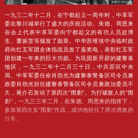
一九三二年十二月，在宁都起义一周年时，中革军
委在黎川城举行了盛大的庆祝活动。朱德、周恩来
在会上代表中革军委向宁都起义的有功人员赵博
生、董振堂等颁发了勋章。中华苏维埃中央临时政
府向红五军团全体指战员发了嘉奖电，表彰红五军
团创建一年来的巨大功勋。为巩固新开辟的建黎泰
地区，一九三二年十二月三十日，中共苏区中央
局、中革军委任命肖劲光为建黎泰警备区司令员兼
政委肖劲光担任建黎泰警备区司令员兼政治委员不
久，蒋介石发动了第四次“围剿”。为打破敌人的“围
剿”，一九三三年二月，在朱德、周恩来的指挥下，
参加第四次反“围剿”作战，成功地担任了两次诱敌的
任务。