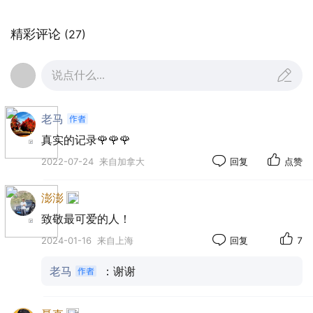
赵秀珍
1950年，美军悍然发动侵略朝鲜的战争，把战
精彩评论
(27)
火烧到鸭绿江边。
16岁的赵秀珍，积极响应党和国家的号召，和
说点什么...
上百万英雄的中华儿女，把生死度置之外，雄赳
赳，气昂昂，跨过鸭绿江。
老马
正值青春年少的妈妈，和许多上海女孩子，告
真实的记录🌹🌹🌹
别了亲人，告别了上海，跟随志愿军26军77师参加
2022-07-24
来自加拿大
回复
点赞
了轰轰烈烈的抗美援朝战争。
澎澎
妈妈在朝鲜近两年，得到了战火的锤练。在朝
致敬最可爱的人！
鲜战场，她在77师文工队，从事部队文化工作，虽
2024-01-16
来自上海
回复
7
然不是在炮火连天的前线，但此时的后方也并不太
平，充满了血腥风雨。美军完全控制了制空权，随
老马
：谢谢
时都有敌人炮火、飞机的狂轰滥炸，每个人随时都
面临着生死危险。