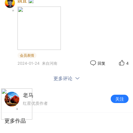
聶直
朝鲜战争的残酷和危险给妈妈留下了深刻的印
象，妈妈晚年经常对我讲，在朝鲜，几乎每天都有
美军的飞机、大炮来轰炸，炮弹呼啸而来，从头顶
上飞过去，在不远处爆炸，危险无处不在。
会员表情
2024-01-24
来自河南
回复
4
更多评论
老马
关注
红星优质作者
更多作品