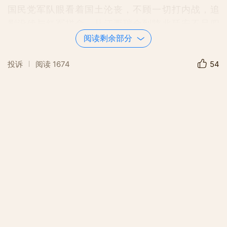
国民党军队眼看着国土沦丧，不顾一切打内战，追
剿设伏与红军拼命。从江西瑞金到陕北延安不足四
千里的距离，与国民党军队周旋迂回却走了两万五
阅读剩余部分
千里的路程。夺险关，渡大河，翻雪山，过草地，
投诉
阅读
1674
54
经过两年时间，经历大小300多场战斗，以惨重的
代价才创建了陕甘革命根据地，成为抗日救国的大
本营。