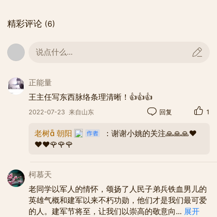
精彩评论
(6)
说点什么...
正能量
王主任写东西脉络条理清晰！👍👍👍
2022-07-23
来自山东
回复
1
老树 朝阳
：谢谢小姚的关注🙏🙏🙏❤️
❤️❤️🌹🌹🌹
抗日战争，以救国图存为重，民族大局为重，和平
柯慕天
处置“西安事变”，赴敌巢穴“重庆谈判”，开辟了全民
老同学以军人的情怀，颂扬了人民子弟兵铁血男儿的
英雄气概和建军以来不朽功勋，他们才是我们最可爱
抗战的光明前景。这支队伍忍痛脱掉红军的服装，
的人。建军节将至，让我们以崇高的敬意向
...
展开
八路军新四军，开赴抗日战场。敌后抗战搞得水起