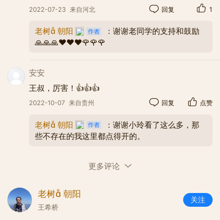
2022-07-23
来自河北
回复
1
风生，各种灵活战法配合主战场，迟滞敌人进攻，
使日寇心神不定。在斗争中发展壮大自己，得到人
老树 朝阳
：谢谢老同学的支持和鼓励
民群众的拥护和响应，经过八年艰苦抗战，以日寇
🙏🙏🙏❤️❤️❤️🌹🌹🌹
的彻底失败而告终。解放战争，这支军队坚决听众
党的号令，是党和人民解放全中国的力量支撑，他
安安
们挺进大别山逐鹿中原，“三大战役”，跨长江、端敌
王叔，厉害！👍👍👍
巢，一鼓作气占领南京，将400多万全副武装的国
2022-10-07
来自贵州
回复
点赞
民党军队几近消灭干净。共和国诞生，是这支人民
军队维护国家安全，守护人民安宁。粉碎国内外敌
老树 朝阳
：谢谢小玲看了这么多，那
人的挑衅、扼杀、破坏，勇猛顽强，不怕牺牲。抗
些不存在的我这里都点得开的。
美援朝定国之战，打出了士气，打出了威风，打出
了几十年的和平发展环境。
更多评论
老树 朝阳
关注
王希桥