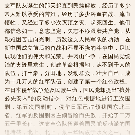
支军队从诞生的那天起直到民族解放，经历了多少
常人难以承受的苦难，经历了多少浴血奋战、流血
牺牲，又经过了多少次灭顶之灾、起死回生。他们
都信念如一，意志坚定，矢志不移跟着共产党，从
艰难困苦走向光明。历数这支人民军队的功勋，在
新中国成立前后的奋战和不屈不挠的斗争中，足以
展现他们的伟大和光荣。井冈山斗争，在国民党统
治的夹缝里求生，创建革命根据地，从不到千人的
队伍，打土豪，分田地，发动群众，壮大自己，成
为十几万人的红军队伍，创建了第一个红色政权。
在日本侵华战争危及民族生命，国民党却提出“攘外
必先安内”的反动指令。对红色根据地进行五次围
剿，第五次围剿时，侵华日军已占领我国东北三
省。红军的反围剿因左倾冒险而失败，开始了二万
五千里长征。这支革命队伍迎着国民党反动派的围
追堵截，北上、北上，救中华民族于水火之中。而