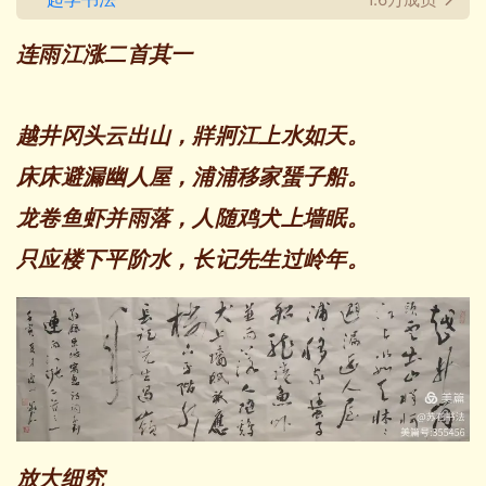
连雨江涨二首其一
越井冈头云出山，牂牁江上水如天。
床床避漏幽人屋，浦浦移家蜑子船。
龙卷鱼虾并雨落，人随鸡犬上墙眠。
只应楼下平阶水，长记先生过岭年。
放大细究