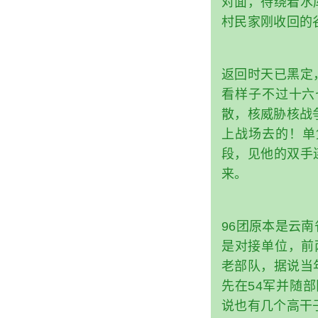
对面，待绕着水
村民家刚收回的
返回时天已黑定
看样子不过十六
散，核威胁核战
上战场去的！单
段，见他的双手
来。
96团原本是云
是对接单位，前
老部队，据说当
先在54军并随
说也有几个高干