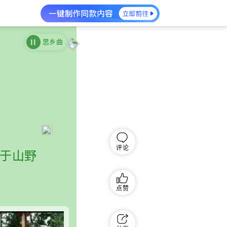
思乡曲
评论
藏于山野
点赞