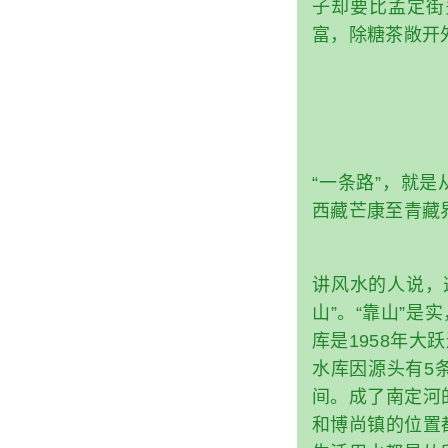
子却要比孟定街
富，除糖茶敞开
“一条路”，就
西藏芒康至青藏
讲风水的人说，
山”。“靠山”
库是1958年大
水库因源头有5
间。成了南定河
和博尚镇的位置