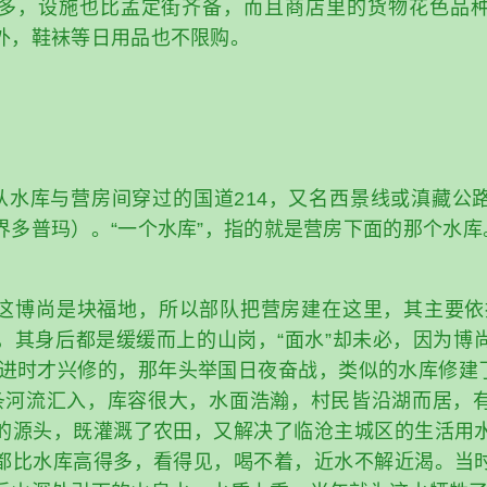
多，设施也比孟定街齐备，而且商店里的货物花色品
外，鞋袜等日用品也不限购。
是从水库与营房间穿过的国道214，又名西景线或滇藏公
界多普玛）。“一个水库”，指的就是营房下面的那个水库
这博尚是块福地，所以部队把营房建在这里，其主要依
是实，其身后都是缓缓而上的山岗，“面水”却未必，因为博
跃进时才兴修的，那年头举国日夜奋战，类似的水库修建了
条河流汇入，库容很大，水面浩瀚，村民皆沿湖而居，
的源头，既灌溉了农田，又解决了临沧主城区的生活用
都比水库高得多，看得见，喝不着，近水不解近渴。当