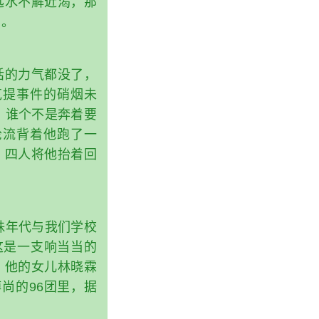
远水不解近渴，那
了。
话的力气都没了，
克提事件的硝烟未
，谁个不是奔着要
轮流背着他跑了一
，四人将他抬着回
殊年代与我们学校
这是一支响当当的
，他的女儿林晓霖
尚的96团里，据
。