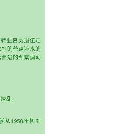
兵转业复员退伍走
铁打的营盘流水的
挺西进的频繁调动
花缭乱。
从1958年初到