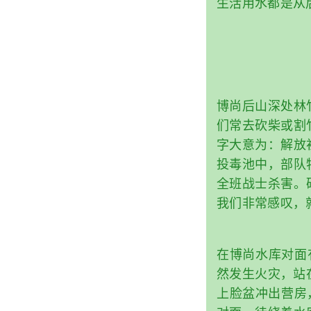
生活用水都是从
博尚后山深处林
们常去砍柴或割
字大意为：解放
投毒池中，部队
全班战士杀害。
我们非常感叹，
在博尚水库对面有
然发生火灾，站
上脸盆冲出营房