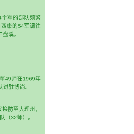
4个军的部队频繁
川西康的54军调往
华宁盘溪。
军49师在1969年
部队进驻博尚。
队又换防至大理州，
部队（32师）。