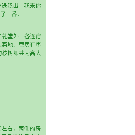
你进我出，我来你
闹了一番。
了礼堂外，各连宿
块菜地。营房有序
的桉树却甚为高大
米左右，两侧的房