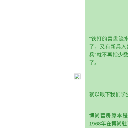
“铁打的营盘流
了，又有新兵入
兵”就不再指少
了。
就以眼下我们学
博尚营房原本是
1968年在博尚驻