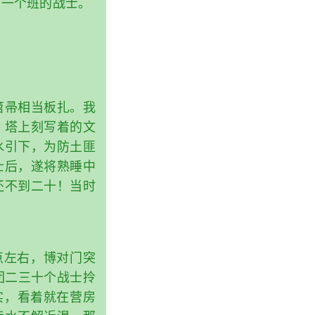
了一个班的战士。
笤帚相当板扎。我
，塔上刻写着的文
水引下，为防土匪
士后，遂将熟睡中
还不到二十！当时
5点左右，博对门突
团二三十个战士拎
实，看着就在营房