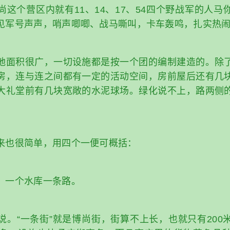
尚这个营区内就有11、14、17、54四个野战军的人马
见军号声声，哨声唧唧、战马嘶叫，卡车轰鸣，扎实热
地面积很广，一切设施都是按一个团的编制建造的。除
房，连与连之间都有一定的活动空间，房前屋后还有几
大礼堂前有几块宽敞的水泥球场。绿化说不上，路两侧
来也很简单，用四个一便可概括：
，一个水库一条路。
说。“一条街”就是博尚街，街算不上长，也就只有200