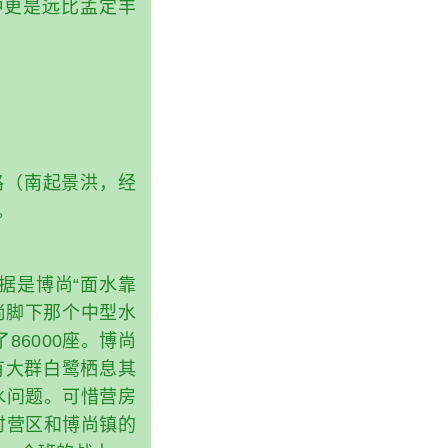
种更是远比孟定丰
路（南起景洪，经
。
据是博尚“面水靠
尚脚下那个中型水
86000座。博尚
有大群白鹭栖息其
水问题。可惜营房
时营区和博尚镇的