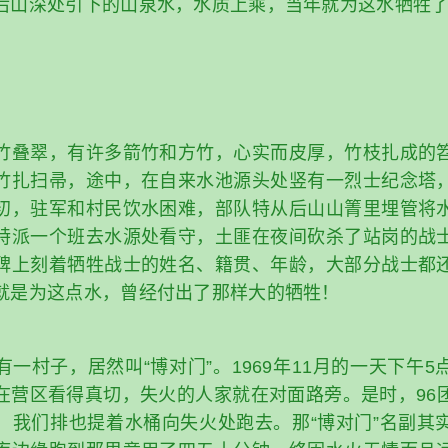
后山深处引下的山泉水，水质上乘，当年就为这水牺牲
竹叠翠，有许多箭竹和方竹，心实而皮厚，竹枝扎成的
竹扎扫帚，途中，在自来水池源头处竖有一烈士纪念塔
初，驻军和村民饮水困难，部队特从后山山箐里埋管将
特派一个班去水源处看守，土匪在夜间砍杀了站岗的战
碑上刻着牺牲战士的姓名、籍贯、年龄，大部分战士都
就是为这点水，曾经付出了那样大的牺牲！
一村子，居然叫“博对门”。1969年11月的一天下午
在营区看得真切，失火的人家就在对面路旁。是时，96
，我们排也提着水桶向失火处跑去。那“博对门”名副其