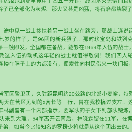
库边缘跑到那里竟用了四五十分钟，终因水火无情而且
谷子已全部化为灰烬。那火又甚是凶猛，将石磨都烧裂
，途中见一战士搀扶着另一战士坐在路旁，那战士连说
七岁的样子，是96团的新兵蛋子。那时珍宝岛和铁列
争一触即发，全国都在备战，能够在1969年入伍的战士
凭这入伍的动机这年轻的战士就值得敬佩！我们四人
连搂在脖子上的力都没有，便索性向村民借来一块门板
南省军区警卫团，久驻距昆明约20公路的北郊小麦峪，特
两天在营区见到的x营长等一行，曾在我校搞过支左。
年林副曾有一个内部指示，要军队的子女下到部队锻炼
部队来到大理，54军离开云南后，林晓霖留在11军。在博
子弟，如当今比较知名的罗援少将就是从这个团出去的