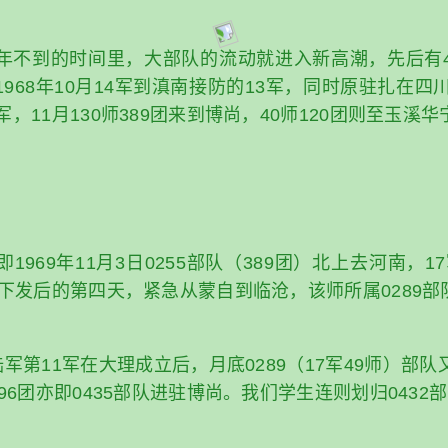
年不到的时间里，大部队的流动就进入新高潮，先后有
968年10月14军到滇南接防的13军，同时原驻扎在四
军，11月130师389团来到博尚，40师120团则至玉溪
969年11月3日0255部队（389团）北上去河南，17
令下发后的第四天，紧急从蒙自到临沧，该师所属0289
陆军第11军在大理成立后，月底0289（17军49师）部
师96团亦即0435部队进驻博尚。我们学生连则划归0432