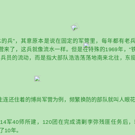
水的兵”，其意原本是说在固定的军营里，每年都有老
营来了，这兵就像流水一样。但是在特殊的1969年，“
数兵员的流动，而是指大部队浩浩荡荡地南来北往，东
生连还住着的博尚军营为例，频繁换防的部队就叫人眼
14军40师所建，120团在完成清剿李弥残匪任务后，就
了10年。