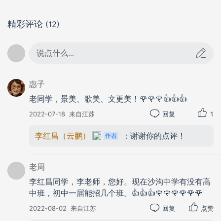
年龄，不受限制，只要热爱跳舞，都可以走到这
里，在歌声中，跳起来，舞起来，一洗白天工作劳
精彩评论
(12)
动的疲惫。你看，他们一脸的喜悦告诉你，他们在
享受着歌声，享受着舞姿，享受着生活！如果你在
说点什么...
散步时正好遇到了跳舞的熟人，她或者他，她们或
者他们，会含情地示意，用微笑向你传递情感。还
惠子
有更热情的，会一曲舞罢，走到你的身边，与你聊
老同学，景美、歌美、文更美！🌹🌹🌹👍👍👍
上一会。
2022-07-18
来自江苏
回复
1
“援法议事亭”那边传来了淮剧爱好者的唱段，那
腔调乡音浓郁。虽然我不太听懂，却倍感亲切。这
李红昌（云鹏）
：谢谢你的点评！
时，突然听到几个学生在我后面惊讶地说：“这不是
李老师吗？”意外的收获，在风鸣桥下竟然碰到了过
老周
去的学生。好久不见了，问问他们现在何处，他们
李红昌同学，李老师，您好。现在沙沟中学有没有高
一一自报：扬大，南师，南邮。我由衷地说：“都很
中班，初中一届能招几个班。👍👍👍🌹🌹🌹🌹🌹🌹
好！”为师者，无比欣慰。看到他们一脸的自豪和自
2022-08-02
来自江苏
回复
点赞
信，突然觉得今天在凫园散步，分明看到了更美的