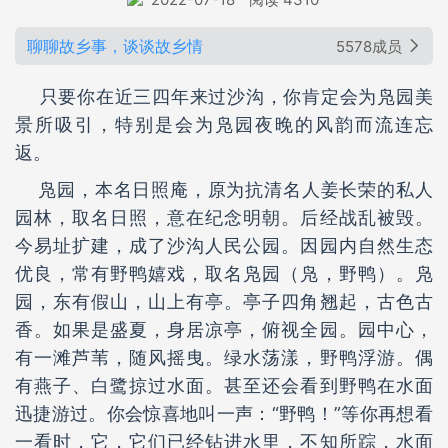
聊聊故乡事，谈谈故乡情
5578成员
只要你在近三四年来过沙沟，你肯定会为凫园美
景所吸引，特别是会为凫园夜晚的风韵而流连忘
返。
凫园，本名日照庵，原为抗清名人姜长荣的私人
园林，取名日照，意在纪念明朝。后经战乱被毁。
今易址扩建，成了沙沟人民公园。因园内自然生态
优良，常有野鸭嬉戏，取名凫园（凫，野鸭）。凫
园，东有假山，山上有亭。亭子四角翘起，古色古
香。如果是盛夏，身居凉亭，俯视全园。园中心，
有一滩芦苇，随风摇曳。绿水荡漾，野鸭浮游。偶
有燕子、白鹭掠过水面。甚至还会看到野鸭在水面
迅捷游过。你会惊喜地叫一声：“野鸭！”等你再想看
一看时，它，它们已经钻进水里，不知所踪，水面