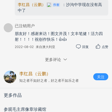
李红昌（云鹏）
：沙沟中学现在没有高
风景。
中了
游园一圈，你是不忍离开的。我就是流连忘返，
不走上四五圈，不会罢休的。
已注销用户
眼前灯光闪烁，亭台轩榭；耳中欢歌袅袅，笑语
朋友好！感谢来访！图文并茂！文丰笔健！活力四
喧哗。凫园风韵，真的不亚于别处的名胜。
射！！！！祝创作快乐！👍👍
2022-08-02
来自澳大利亚
回复
点赞
注释：凫园，是江苏省泰州市兴化市沙沟镇的人民
公园。
更多评论
李红昌（云鹏）
关注
知之者不如好之者，好之者不如乐之者
更多作品
参观毛主席像章珍藏馆