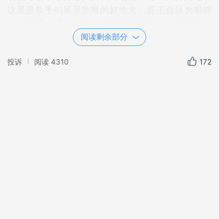
这里是歌手们展示歌喉的好地方。反正自认为唱得
好的都可以露一手。男声浑厚嘹亮，女声悦耳动
听，会吸引很多人驻足欣赏。有时，歌者兴之所
阅读剩余部分
至，载歌载舞，观赏的人也会融入其中，随着歌声
投诉
阅读
4310
172
即兴跳舞。
欣赏过歌曲之后，我们可以沿着曲桥向南散步。
荷花在绿叶的衬托下盛开了，荷香随着和风一阵阵
沁入心脾。也许还会在西门碰到刚学跳舞的男女，
他们互学互助，虽然也许会踩到对方的脚，但并不
影响学跳舞的兴致。
忽听南边观鱼广场那边歌声传来，时而激越，时
而悠扬，肯定是另一群舞友在那边展示舞姿了。这
里的舞友们自有特色。他们有的是夫妻，有的是密
友；有的是干部，有的是教师，有的是商人；有的
是老人，有的是中年，有的是青年。身份，职业，