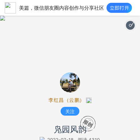
美篇，微信朋友圈内容创作与分享社区
再唱山歌给
李红昌（云鹏）
关注
凫园风韵
2022-07-18
阅读 4310