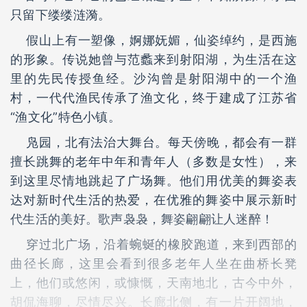
只留下缕缕涟漪。
假山上有一塑像，婀娜妩媚，仙姿绰约，是西施
的形象。传说她曾与范蠡来到射阳湖，为生活在这
里的先民传授鱼经。沙沟曾是射阳湖中的一个渔
村，一代代渔民传承了渔文化，终于建成了江苏省
“渔文化”特色小镇。
凫园，北有法治大舞台。每天傍晚，都会有一群
擅长跳舞的老年中年和青年人（多数是女性），来
到这里尽情地跳起了广场舞。他们用优美的舞姿表
达对新时代生活的热爱，在优雅的舞姿中展示新时
代生活的美好。歌声袅袅，舞姿翩翩让人迷醉！
穿过北广场，沿着蜿蜒的橡胶跑道，来到西部的
曲径长廊，这里会看到很多老年人坐在曲桥长凳
上，他们或悠闲，或慷慨，天南地北，古今中外，
胡侃海聊，尽情尽兴。长廊北侧，有一片开阔地，