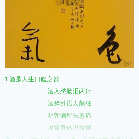
1.酒是人生口腹之欲
酒入愁肠泪两行
酒醉乱语人颠狂
明朝酒醒头愈痛
喝坏身体没命偿