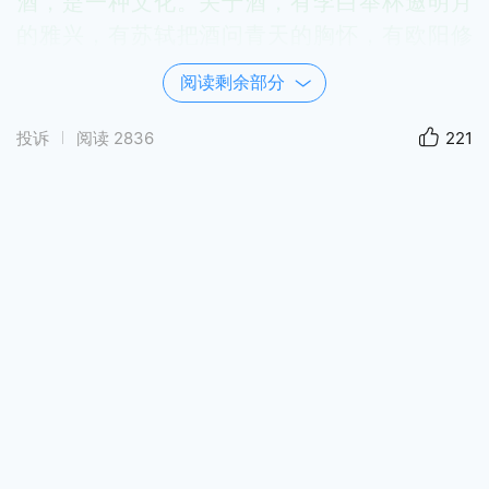
酒，是一种文化。关于酒，有李白举杯邀明月
的雅兴，有苏轼把酒问青天的胸怀，有欧阳修
酒逢知己千杯少的豪迈，有曹操对酒当歌人生
阅读剩余部分
几何的苍凉，有杜甫白日放歌须纵酒，青春作
伴好还乡的潇洒。酒不论在何时、何景以及任
投诉
阅读
2836
221
何时代，都能起到独有的作用。高兴时可以饮
酒添彩，悲伤时可以饮酒解忧，胆怯时可以为
你壮胆，挥毫泼墨时可以为你助兴。
酒，小酌怡情，大饮伤身。善于控制它就是你
的良师益友，沉迷依赖就是毒药。商纣王以酒
为池，昼夜饮宴，最终身死道消，自焚于摘星
台。《三国演义》中吕布与刘备交战，张飞因
为醉酒战败，丢掉了徐州。连刘备的家小都没
带出来。