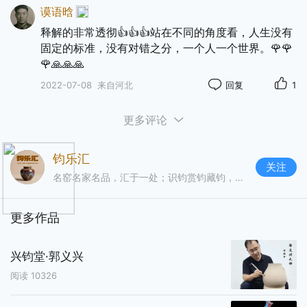
谟语晗
释解的非常透彻👍👍👍站在不同的角度看，人生没有
固定的标准，没有对错之分，一个人一个世界。🌹🌹
🌹🙏🙏🙏
2022-07-08
来自河北
回复
1
更多评论
钧乐汇
关注
名窑名家名品，汇于一处；识钧赏钧藏钧，乐在其中。
更多作品
兴钧堂·郭义兴
阅读
10326
2.色是人生繁衍之欲