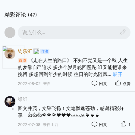
精彩评论
(47)
说点什么...
钧乐汇
《走在人生的路口》 不知不觉又是一个秋 人生
的梦靠自己追求 多少个岁月轮回蹉跎 谁又能把谁来
挽留 多想回到年少的时候 往日的时光随风
...
展开
2022-08-02
来自
回复
点赞
维维
图文并茂，文采飞扬！文笔飘逸苍劲，感谢精彩分
享！👍👍👍🌹🌹🌹❤️❤️❤️🙏🙏🙏🍵🍵🍵
2022-07-08
来自山西
回复
1