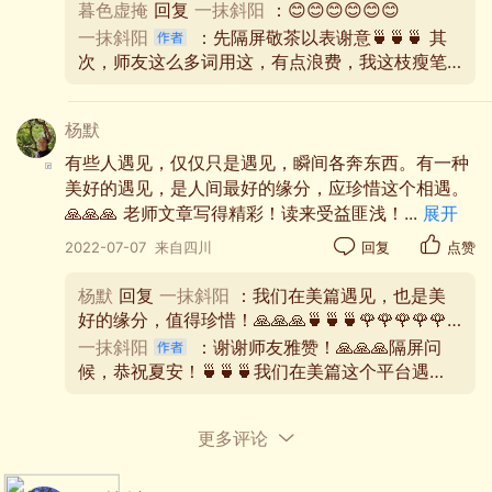
暮色虚掩
回复
一抹斜阳
：😊😊😊😊😊😊
一抹斜阳
：先隔屏敬茶以表谢意🍵🍵🍵 其
次，师友这么多词用这，有点浪费，我这枝瘦笔
当伯牙遇见子期，就是高山流水遇知音。那是心与
感到汗颜啊！🙏🙏🙏😊😊😊
心的共鸣，那是灵魂的相濡与共。
杨默
有些人遇见，仅仅只是遇见，瞬间各奔东西。有一种
美好的遇见，是人间最好的缘分，应珍惜这个相遇。
🙏🙏🙏 老师文章写得精彩！读来受益匪浅！
...
展开
2022-07-07
来自四川
回复
点赞
杨默
回复
一抹斜阳
：我们在美篇遇见，也是美
好的缘分，值得珍惜！🙏🙏🙏🍵🍵🍵🌹🌹🌹🌹🌹
🌹
一抹斜阳
：谢谢师友雅赞！🙏🙏🙏隔屏问
候，恭祝夏安！🍵🍵🍵我们在美篇这个平台遇
见，也是一种缘分，相互鼓励，珍惜友情！🍵🍵
🍵
更多评论