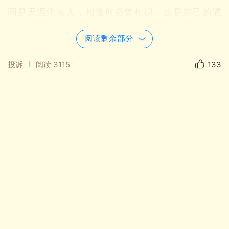
同是天涯沦落人，相逢何必曾相识。这是知己的遇
见。正因为这次遇见，才有了白居易的不朽名篇
阅读剩余部分
《琵琶行》。
投诉
阅读
3115
133