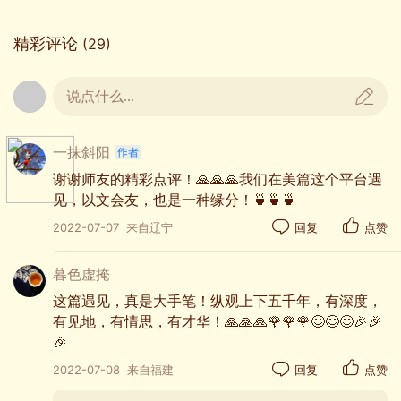
不求相识，但求相知。何当共剪西窗烛，却话巴山
精彩评论
(29)
夜雨时。纵然山重水复，这颗心早已飞到了你的身
边，这是在追求中遇见。
说点什么...
一抹斜阳
谢谢师友的精彩点评！🙏🙏🙏我们在美篇这个平台遇
见，以文会友，也是一种缘分！🍵🍵🍵
2022-07-07
来自辽宁
回复
点赞
暮色虚掩
这篇遇见，真是大手笔！纵观上下五千年，有深度，
有见地，有情思，有才华！🙏🙏🙏🌹🌹🌹😊😊😊🎉🎉
🎉
2022-07-08
来自福建
回复
点赞