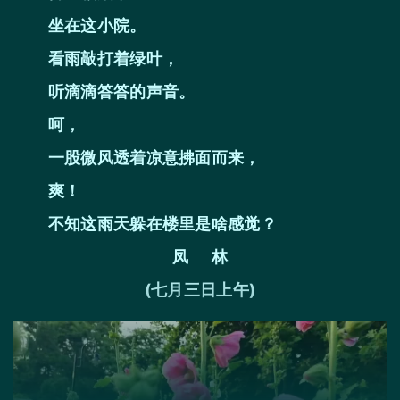
坐在这小院。
看雨敲打着绿叶，
听滴滴答答的声音。
呵，
一股微风透着凉意拂面而来，
爽！
不知这雨天躲在楼里是啥感觉？
凤 林
(七月三日上午)