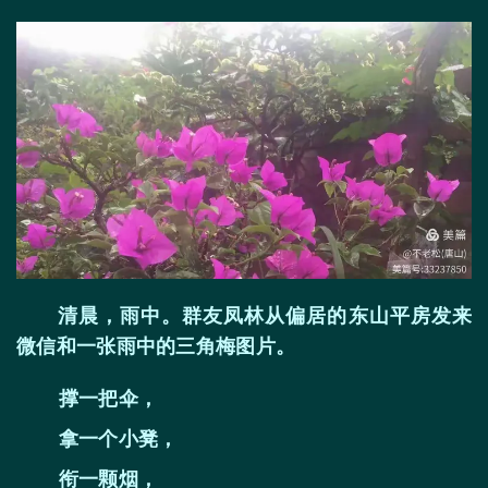
清晨，雨中。群友凤林从偏居的东山平房发来
微信和一张雨中的三角梅图片。
撑一把伞，
拿一个小凳，
衔一颗烟，