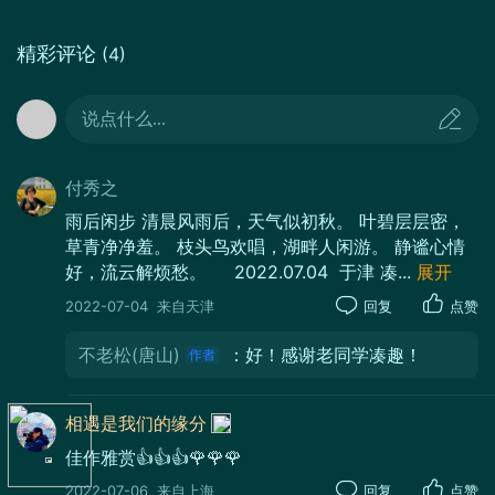
红烧茄子烧熟，
精彩评论
(4)
味道还行。
劝君，
说点什么...
一支小烟
付秀之
污了雨景。
雨后闲步 清晨风雨后，天气似初秋。 叶碧层层密，
几朵三角梅
草青净净羞。 枝头鸟欢唱，湖畔人闲游。 静谧心情
好，流云解烦愁。 2022.07.04 于津 凑
...
展开
休要长疯。
2022-07-04
来自天津
回复
点赞
(七月三日中午)
不老松(唐山)
：好！感谢老同学凑趣！
相遇是我们的缘分
佳作雅赏👍👍👍🌹🌹🌹
2022-07-06
来自上海
回复
点赞