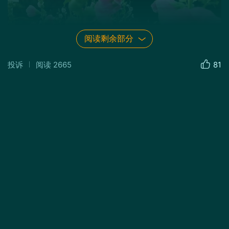
阅读剩余部分
投诉
阅读
2665
81
答 凤 林
不老松
习习微风，
滴滴雨声，
凉爽悄入梦。
不知几时，
鼾声伴雨声。
醒来雨停，