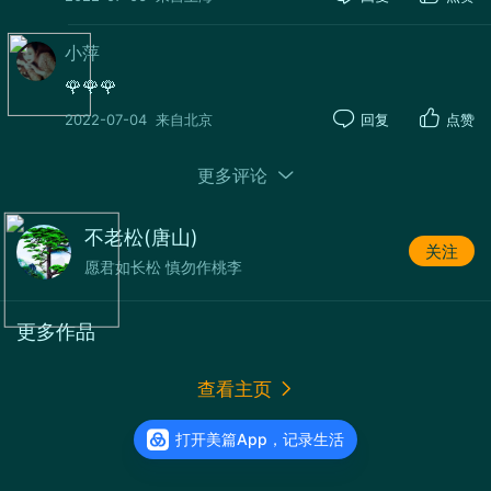
小萍
🌹🌹🌹
2022-07-04
来自北京
回复
点赞
更多评论
不老松(唐山)
关注
愿君如长松 慎勿作桃李
更多作品
更新于 2022-07-07
学习断舍离 生活更惬意
阅读
8862
打开美篇App，记录生活