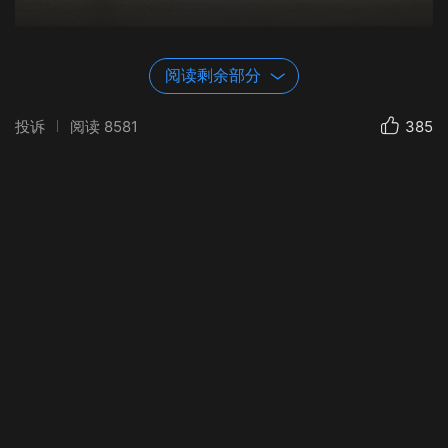
阅读剩余部分
我俩喜欢盛夏，是因为它有四季最亮丽的颜色，钟情盛
夏，只缘于它有火一般的激情。
投诉
阅读
8581
385
醉心此季，是因为能与最爱的人，足踏小黄车，穿行在
最浪漫的时光里！🛵 🛵