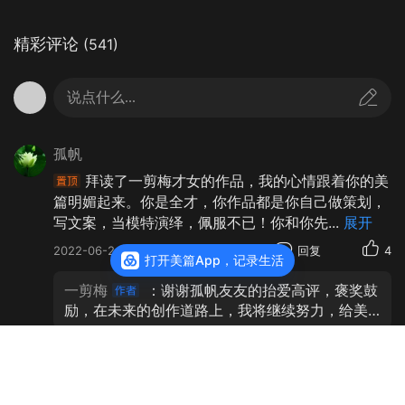
精彩评论
(541)
说点什么...
孤帆
拜读了一剪梅才女的作品，我的心情跟着你的美
篇明媚起来。你是全才，你作品都是你自己做策划，
写文案，当模特演绎，佩服不已！你和你先
...
展开
2022-06-24
来自北京
回复
4
打开美篇App，记录生活
一剪梅
：谢谢孤帆友友的抬爱高评，褒奖鼓
励，在未来的创作道路上，我将继续努力，给美
友们带来更多的精彩作品！🙏🙏🙏🌹🌹🌹
设计师
佳作欣赏👍👍👍文艺清新👍👍👍美拍👍👍👍知心爱人