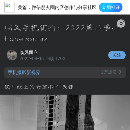
美篇，微信朋友圈内容创作与分享社区
红
临风手机街拍：2022第二季·iP
hone xsmax
临风而立
关注
2022-06-15
阅读 1703
手机摄影新视界
1.3万成员
斑马线上的女孩·铜仁天都