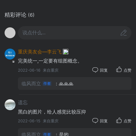
精彩评论
(6)
说点什么...
重庆美友会—李云飞
完美统一,一定要有组图概念。
2022-06-16
来自重庆
回复
点赞
临风而立
：🙏🙏🙏
遗忘
黑白的图片，给人感觉比较压抑
2022-06-15
来自重庆
回复
点赞
德江一户人家的私房堂屋·德江黑沙坝
临风而立
：是的