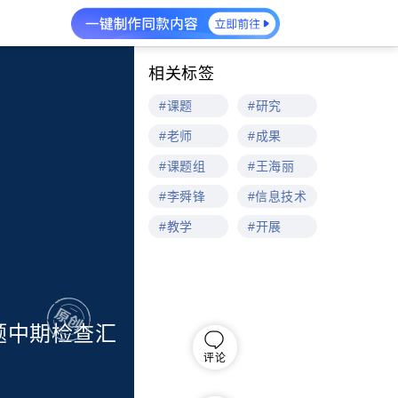
相关标签
#课题
#研究
#老师
#成果
#课题组
#王海丽
#李舜锋
#信息技术
#教学
#开展
题中期检查汇
评论