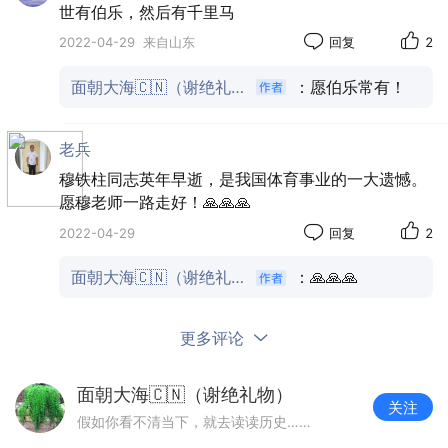
世有伯乐，然后有千里马
的生活环境要好过老家，便在此地定居，生活也勉
2022-04-29
来自山东
回复
2
强到达温饱。
面朝大海🇨🇳（谢绝礼物）
：愿伯乐常有！
老兵
穆铁柱同志英年早逝，是我国体育事业的一大遗憾。
愿穆老师一路走好！🙏🙏🙏
2022-04-29
回复
2
面朝大海🇨🇳（谢绝礼物）
：🙏🙏🙏
更多评论
面朝大海🇨🇳（谢绝礼物）
在新疆开始稳定生活后，穆铁柱的身高也开始显露
关注
假如你看不清当下，就去读读历史……
出“不凡”。受生活条件限制，当时人们的身高体型普