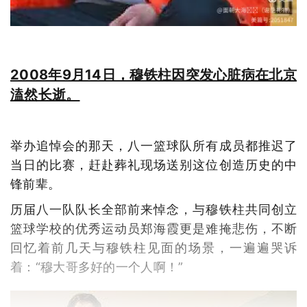
2008年9月14日，穆铁柱因突发心脏病在北京
溘然长逝。
举办追悼会的那天，八一篮球队所有成员都推迟了
当日的比赛，赶赴葬礼现场送别这位创造历史的中
锋前辈。
历届八一队队长全部前来悼念，与穆铁柱共同创立
篮球学校的优秀运动员郑海霞更是难掩悲伤，不断
回忆着前几天与穆铁柱见面的场景，一遍遍哭诉
着：“穆大哥多好的一个人啊！”