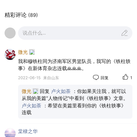
精彩评论
(89)
颠沛流离的童年生活
说点什么...
1949年6月1日，穆铁柱出生在山东省菏泽市的一户
贫苦人家中。
微光
我和穆铁柱同为济南军区男篮队员，我写的《铁柱轶
幼时家境贫寒，经常过着流浪乞讨的生活。
事》在新体育杂志连载🙏🙏🙏。
2022-06-15
来自山东
回复
1
穆铁柱八岁那年，老家突然发了一场洪水，大水冲
微光
回复
卢火如荼
：你如果关注我，就可以
垮了房屋，一家人不得已辗转来到了山西。
从我的美篇“人物传记”中看到《铁柱轶事》文章。
全家忍饥挨饿挤在一间破败的窑洞里，屋顶摇摇欲
卢火如荼
：希望在美篇里看到你的《铁柱轶事》
连载
坠，仿佛随时都能将他们的困苦全部埋入土中。
棠棣之华
后来，一家人又来到了遥远的新疆，好在新疆当时