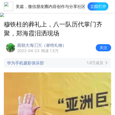
美篇，微信朋友圈内容创作与分享社区
穆铁柱的葬礼上，八一队历代掌门齐
聚，郑海霞泪洒现场
面朝大海🇨🇳（谢绝礼物）
关注
2022-04-23
阅读 1.5万
华为手机摄影俱乐部
1.9万成员