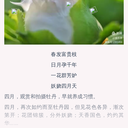
春发富贵枝
日月孕千年
一花群芳妒
妖娆四月天
四月，观赏和拍摄牡丹，早就养成习惯。
四月，再次如约而至牡丹园，但见花色各异，渐次
第开；花团锦簇，分外妖娆；天香国色，灼灼其
华……