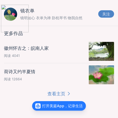
镜衣单
关注
镜明如心 衣单为禅 卧枕琴书 物我自然
更多作品
徽州怀古之：皖南人家
阅读
4041
荷诗又约半夏情
阅读
12664
查看主页
打开美篇App，记录生活