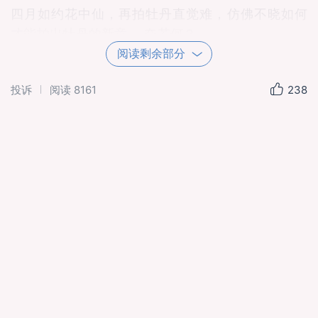
四月如约花中仙，再拍牡丹直觉难，仿佛不晓如何
才能拍出牡丹的新意 。奈若何？
阅读剩余部分
索性背着相机和架子，围绕着片片花田，冷静仔细
地观察、学摸起来，试图找到有别于过往的感觉。
投诉
阅读
8161
238