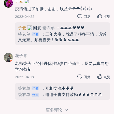
子云
疫情错过了拍摄，谢谢，欣赏🌹🌹🌹👍👍👍
2022-04-22
回复
点赞
子云
回复
镜衣单
：🙏🙏🙏❤️❤️❤️
镜衣单
：三年大疫，耽误了很多事情，遗憾
又无奈。顺祝春安！🍵🍵🍵🙏🙏🙏
花子青
老师镜头下的牡丹优雅华贵自带仙气，我要认真向您
学习👍🍵
2022-04-18
回复
点赞
镜衣单
：互相交流🍵🍵🍵
镜衣单
：谢谢子青支持鼓励🍵🍵🍵🙏🙏🙏
更多评论