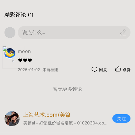
山东省济南市高等教育学校
精彩评论
(1)
￼
1950年5月，全国教育工作会议以后，华东大学
说点什么...
（East China University）学科调整为政治、文
学、史地、艺术、俄文五个系，转入正规化的业务
moon
学习，同年10月，中共中央决定将华东大学并入山
东大学；同月，华东大学教育学院与山东省行政干
❤️❤️❤️
校合并组建为山东师范学院（今山东师范大学），
2025-01-02
来自福建
回复
点赞
原华东大学教育学院院长田佩之、华东大学教务长
余修分别担任第一、二任院长。1951年3月15日，华
暂无更多评论
东大学正式并入山东大学，至此华东大学完成了自
己光荣的历史使命。
中文名
上海艺术.com/美篇
关注
美篇ai＝好记低价域名引流＝01020304.com/x
华东大学