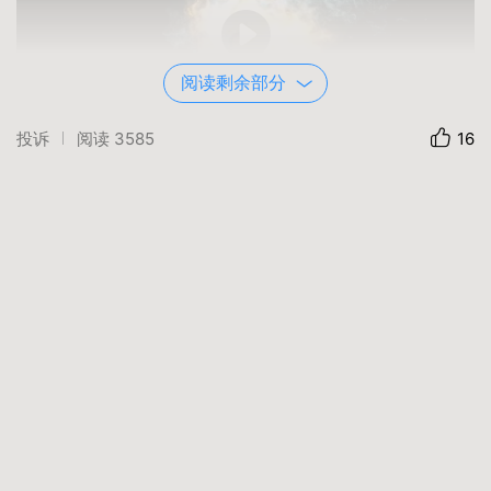
阅读剩余部分
投诉
阅读
3585
16
01:15
您的赞助是我创作的能源，把您的品牌插入影片，
让它随影片一起飞！联系傅老师13022162901
华东大学
华东大学.com
1-east.com
华东大学