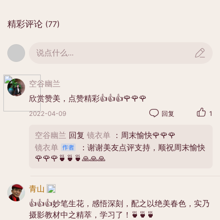
精彩评论
(77)
说点什么...
空谷幽兰
欣赏赞美，点赞精彩👍👍👍🌹🌹🌹
2022-04-09
回复
1
空谷幽兰
回复
镜衣单
：周末愉快🌹🌹🌹
镜衣单
：谢谢美友点评支持，顺祝周末愉快
🌹🌹🌹🍵🍵🍵🙏🙏🙏
青山
👍👍👍妙笔生花，感悟深刻，配之以绝美春色，实乃
摄影教材中之精萃，学习了！🍵🍵🍵