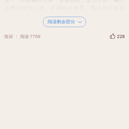
乡野或城市公园，采撷花卉春景，既达到锻炼身
体、陶冶自我的目的，又可通过网络平台，分享给
阅读剩余部分
那些足不能出户的人们，聊做精神文化生活方面的
休闲娱乐。
投诉
阅读
7769
228
百花已盛开，愿伟大的祖国山河无恙，人民安康！
诚哉斯言！