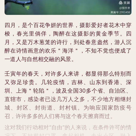
四月，是个百花争妍的世界，摄影爱好者花木中穿
梭，春光里倘佯，陶醉在这摄影的黄金季节。四
月，又是万木葱笼的诗行，到处春意盎然，游人沉
醉在诗情画意的欢乐＂海洋＂，不知不觉也便成了
一道人与自然相交融的风景。
壬寅年的春天，对许多人来讲，都显得那么特别而
又弥足珍贵。几轮疫情，吉林、山东到香港、深
圳、上海＂轮陷＂，波及全国30多个省、自治区、
直辖市，感染者已达几万人之多，不少地方相继封
城、封区、封街道、封村镇。为响应国家防疫号
召，许许多多的人们将与这个春天擦肩而过。
这对我们行动相对“自由”的人来说，在条件许可的情
况下，不妨戴好口罩，拿起相机，走出小区，融入