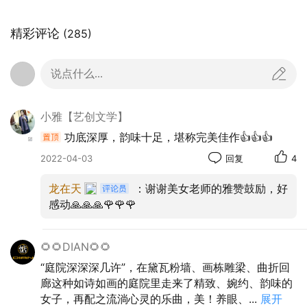
精彩评论
(285)
庭院，它像一个时间容器，装满了童年记
忆；它像一个空间房子，盛满了生活哲理，以
说点什么...
时间拥抱四季深情，以空间收纳身心疲惫，是
生活之向往。
小雅【艺创文学】
功底深厚，韵味十足，堪称完美佳作👍👍👍
2022-04-03
回复
4
龙在天
：谢谢美女老师的雅赞鼓励，好
感动🙏🙏🙏🌹🌹🌹
🌻🌻DIAN🌻🌻
“庭院深深深几许”，在黛瓦粉墙、画栋雕梁、曲折回
廊这种如诗如画的庭院里走来了精致、婉约、韵味的
女子，再配之流淌心灵的乐曲，美！养眼、
...
展开