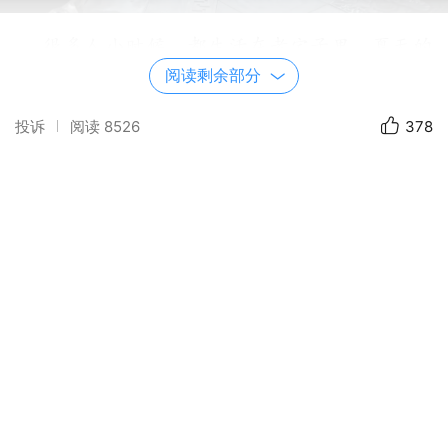
很多人小时候，都生活在老宅子里，夏天的
夜晚在院子里扇扇乘凉，听老人讲讲故事，和
阅读剩余部分
小伙伴追逐打闹。
投诉
阅读
8526
378