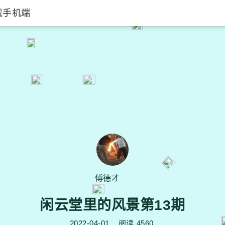
载手机端
傅德才
闲云堂里的风景第13期
2022-04-01
阅读
4560