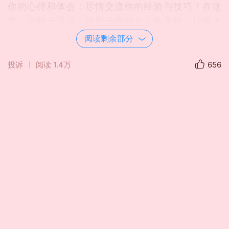
你的心得和体会；尽情交流你的经验与技巧！在这
里，用裙子说话，用裙子描写女人的美好，让裙子
成为女人的代名词。
阅读剩余部分
投诉
阅读
1.4万
656