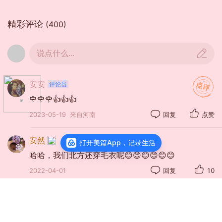
精彩评论
(400)
说点什么...
美友圈简介：
安安
“我们都爱穿裙子”美友圈现有八个主题及前缀：
🌹🌹🌹👍👍👍
【裙英荟萃】
：展示你穿着裙子的风采。
2023-05-19
来自河南
回复
点赞
【裙戴关系】
：分享你的裙子搭配技巧。
安然
打开美篇App，记录生活
【裙意绵绵】
：讲述你和裙子的故事。
哈哈，我们北方还穿毛衣呢😊😊😊😊😊😊
【裙芳镜艳】
：你镜头下着裙子的人物和故事
2022-04-01
回复
10
【裙之最】
：回忆和展现你的裙子之最
安然
回复
河山绣美
：嗯，是有好多。😊😊😊
【裙游百花】
：分享你穿裙子游百花的故事和心
🌹🌹🌹
情。
安然
回复
河山绣美
：嗯，我也特别喜欢裙