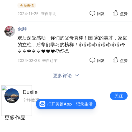
会员表情
2024-11-25
来自湖北
回复
点赞
佘顺
观后深受感动，你们的父母真棒！国 家的英才，家庭
的立柱，后辈们学习的榜样！👍👍👍👍👍👍👍👍👍🌹
🌹🌹🌹🌹🌹❤️❤️❤️😊😊😊
2024-02-28
来自辽宁
回复
点赞
更多评论
Dusile
关注
宁静致远
打开美篇App，记录生活
更多作品