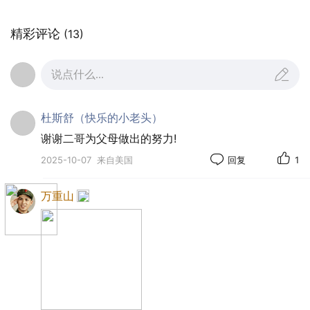
精彩评论
(13)
说点什么...
这张比前面的那张稍晚一些。
杜斯舒（快乐的小老头）
外公后面的是大舅，右手边的是小舅。大舅左
谢谢二哥为父母做出的努力!
手边是大姨，母亲，三姨。
2025-10-07
来自美国
回复
1
大姨前面是四姨，四姨前面是五姨。三姨前面
是六姨。
万重山
外婆抱着和最中间站着的两个舅舅不久后都夭
折了。