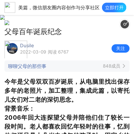
美篇，微信朋友圈内容创作与分享社区
毕业歌 +大刀進行曲+滚
父母百年诞辰纪念
Dusile
关注
2022-03-09
阅读 6767
聊聊父母的那些事
848成员
今年是父母双双百岁诞辰，从电脑里找出保存
多年的老照片，加工整理，集成此篇，以寄托
儿女们对二老的深切思念。
背景音乐：
2006年回大连探望父母并陪他们住了较长一
段时间。老人都喜欢回忆年轻时的往事，忆到