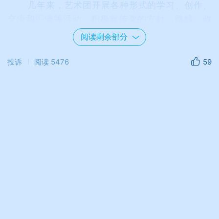
几年来，艺术团开展各种形式的学习、创作、
交流和汇演等活动，积极宣传党的方针、路线、政
策，努力反映造船工业的新局面。通过各项活动，
阅读剩余部分
既活跃和丰富了广大职工的文化生活，又培养了人
オ。
投诉
阅读
5476
59
艺术团的成员来源于职工，文艺创作的素材来
源于工厂的生产第一线。他们十分注意用文艺的形
式宣传工厂的好人好事，每年的元旦、春节、国庆
等节日都下基层为职工演出。
陈时宗是全国劳动模范，他为祖国造船事业的
发展，勤勤恳恳工作了数十年。艺术团把他的事迹
编成女声表演唱《夸夸咱厂的带头人》，并下车