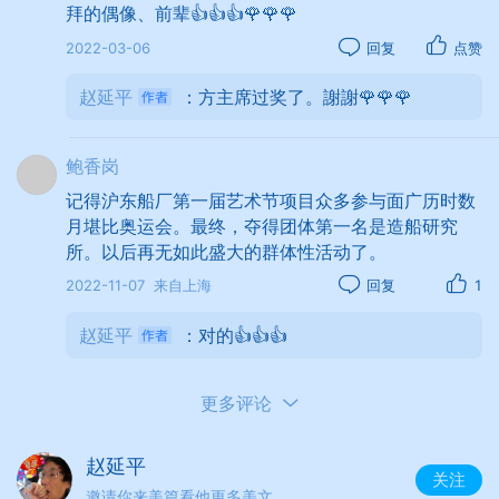
拜的偶像、前辈👍👍👍🌹🌹🌹
学校为失足青少年演出。事后，演员们还与失足青
年同席座谈。许多失足青年热泪盈眶，表示一定要
2022-03-06
回复
点赞
把工人阶级的优秀品质学到手，痛改前非，做一个
赵延平
：方主席过奖了。謝謝🌹🌹🌹
有益于社会的人。
鲍香岗
记得沪东船厂第一届艺术节项目众多参与面广历时数
艺术团很重视对基层文艺骨干的培养，他们还
月堪比奥运会。最终，夺得团体第一名是造船研究
经常到车间、班组辅导文艺活动积极分子，帮他们
所。以后再无如此盛大的群体性活动了。
排练节目。去年，他们举办了"班组演唱会"，许多班
2022-11-07
来自上海
回复
1
组自己编歌，全组老少同台表演，歌声振奋了职工
精神，促进了班组团结，收到了很好的效果。
赵延平
：对的👍👍👍
更多评论
他们创作的男女声二重唱《彩球》、男声小合
唱《电焊姑娘》、140人的大合唱《我们是海上铁路
赵延平
关注
的建设大军》等节目在上海市第三届"七月歌会"上获
邀请你来美篇看他更多美文