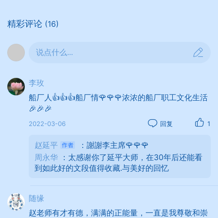
间、科室演出，收到较好的效果。
精彩评论
(16)
去年，工厂的生产形势严峻，职工称之为"爬坡
说点什么...
年"，爬坡年如何搞文艺活动呢？漆木车间的职工结
合自己的工作特点，创作了《为爬坡，我们要大
李玫
干》等歌曲，在国庆文艺会演中获得了一等奖。
船厂人👍👍👍船厂情🌹🌹🌹浓浓的船厂职工文化生活
🎉🎉🎉
2022-03-06
回复
1
在"计划生育宣传月"，他们创作了独脚戏《讲礼
貌》、《一个宝宝好》、滑稽魔术剧《道路的选
赵延平
：謝謝李主席🌹🌹🌹
择》等节目，让大家在笑声中得到启发。
周永华
：太感谢你了延平大师，在30年后还能看
到如此好的文段值得收藏.与美好的回忆
随缘
为了配合法制教育，他们赶排了不少节目，利
用中午体息时间，在食堂里向职工演出，并去工读
赵老师有才有德，满满的正能量，一直是我尊敬和崇