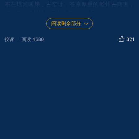
布在瑶河两岸，古窑址、苍凉厚重的徽州古商道，
或密集、或星落，无不透着远古遗风，
阅读剩余部分
投诉
阅读
4680
321