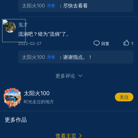
太阳火100
：尽快去看看
鬼才
流淌吧？错为“流倘”了。
2022-02-27
回复
1
太阳火100
：谢谢指点。！
更多评论
太阳火100
关注
时光走过的地方
雨后的瑶里，薄雾轻岚，山峦若隐若现，静静
更多作品
的村庄宛如世外桃园。
查看主页