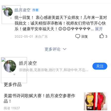
官宦壁玉宝。
皓月凌空
统一回复！ 衷心感谢美篇天下众师友！几年来一直对
我拙文：诚关精指谆谆教诲！祝师友们劳动节开心快
乐！健康平安幸福天天！😊😊😊🌹🌹🌹🌹🌹
...
展开
2022-05-01
来自广东
回复
3
更多评论
皓月凌空
关注
崇德向善,见善崇敬,德行天下,和谐中华,不忘初心,继续創新！
更多作品
美篇书诗词歌赋大赛！皓月凌空参赛作
品！
阅读
11927