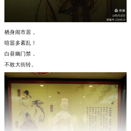
栖身闹市居，
喧嚣多紊乱！
白昼幽门禁，
不敢大街转。