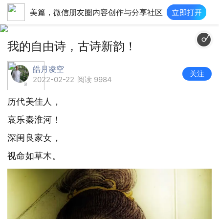
美篇，微信朋友圈内容创作与分享社区
我爱你塞北的雪
我的自由诗，古诗新韵！
皓月凌空
关注
2022-02-22
阅读 9984
历代美佳人，
哀乐秦淮河！
深闺良家女，
视命如草木。