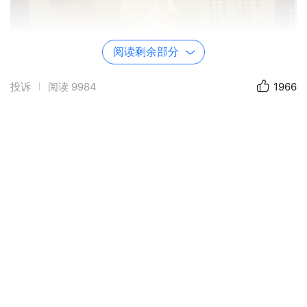
阅读剩余部分
投诉
阅读
9984
1966
官宦妻妾女，
高官犹为虎！
出门卫兵跟，
平民当别论。