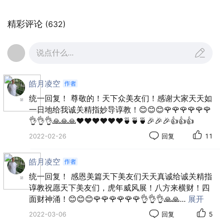
精彩评论
(632)
说点什么...
皓月凌空
统一回复！ 尊敬的！天下众美友们！感谢大家天天如
一日地给我诚关精指妙导谆教！😊😊😊🌹🌹🌹🌹🌹🌹
👌👌👌🙏🙏🙏❤️❤️❤️❤️❤️❤️🍵🍵🍵🎉🎉🎉👍👍👍
2022-02-26
回复
11
皓月凌空
统一回复！ 感恩美篇天下美友们天天真诚给诚关精指
世俗恶衰歇，
谆教祝愿天下美友们，虎年威风展！八方来横财！四
万事隨世灭！
面财神涌！😊😊😊🌹🌹🌹🌹🌹🌹👌👌👌🙏🙏
...
展开
村夫轻薄儿，
2022-03-06
回复
5