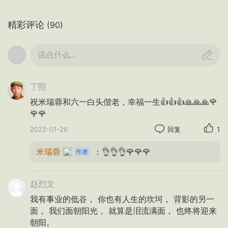
女儿早早地约好了摄影师
怕是被我们拒绝并未提前告诉
精彩评论
(90)
其实你更怕的是面对镜头时的肌肉记忆
那我们便从朦胧的情愫开始时出发
说点什么...
丁熙
祝米瑞蓉和六一白头偕老，幸福一生👍👍👍🙏🙏🙏🌹
🌹🌹
2022-01-26
回复
1
米瑞蓉
：👌👌👌🌹🌹🌹
赵烈文
我有事业的低谷， 你也有人生的坎坷， 背影的另一
面， 我们面朝阳光， 就算是泪流满面， 也终将迎来
朝阳。