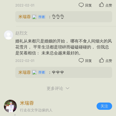
2022-02-01
回复
点赞
米瑞蓉
：👌👌👌
赵烈文
婚礼从来都只是婚姻的开始， 哪有不食人间烟火的风
花雪月， 平常生活都是琐碎而磕磕碰碰的， 但我总
是笑着相信： 未来总会越来最好的。
2022-02-01
回复
点赞
米瑞蓉
：🌹🌹🌹
更多评论
走过炙热的恋爱
米瑞蓉
关注
从未考虑过婚姻会经过什么样的风雨
行走在文学边缘的人