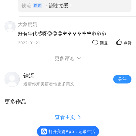
铁流
：謝谢抬爱！
大象奶奶
好有年代感呀😊😊😊🌹🌹🌹🌹🌹🌹👍👍👍
2022-01-21
回复
点赞
更多评论
铁流
关注
邀请你来美篇看他更多美文
聊起来，跑月票是辛苦事，七十年代末至八十
年代初，公汽线路少、等车久、坐车挤。就拿我说
更多作品
吧，住街道口，到徐家棚上班，转二道车，十几站
路。天刚亮，起床洗漱，出门搭12路车。该车始发武
铁流的美篇
大，离我家一站路，坐车人不多。车子越往前开，
阅读
3515
每停一站，乘客越上越多，搞得前后门挤得满满
打开美篇App，记录生活