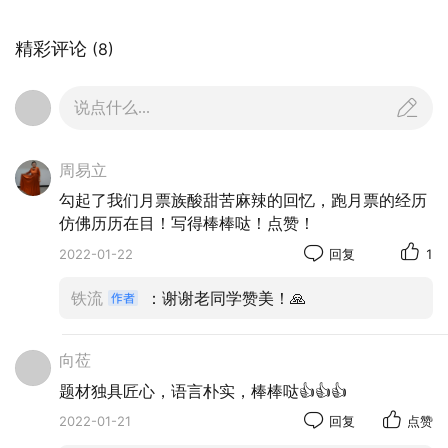
所谓月票，就是乘坐轮渡、公交车的凭证,分为
精彩评论
(8)
学生、职工、市郊等类别。在我印象里，纸质月票
左边贴有我的照片，右边标有“武汉职工上下班月
说点什么...
票”字样，下方为设计的月票花，并盖有公交蓝色
菱形公章。月票面值，则根据时代前进步伐，经济
周易立
规律调整，从几元慢慢地涨到十几元。记得每到月
勾起了我们月票族酸甜苦麻辣的回忆，跑月票的经历
底，须到公交总站服务小窗口，用钱换上下个月的
仿佛历历在目！写得棒棒哒！点赞！
新月票。我呢，偶尔工作忙，或疏忽了，新月开
2022-01-22
回复
1
端，忘记换取新月票，在跑月票中，拿着旧月票，
跟售票员求情，一般好商量。要是遇上对方扳着黑
铁流
：谢谢老同学赞美！🙏
脸，坚持原则，你还得掏出一角多钱补票，花钱买
教训吧！
向莅
题材独具匠心，语言朴实，棒棒哒👍👍👍
2022-01-21
回复
点赞