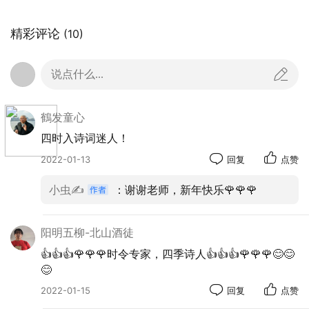
精彩评论
(10)
说点什么...
鶴发童心
四时入诗词迷人！
2022-01-13
回复
点赞
小虫✍
：谢谢老师，新年快乐🌹🌹🌹
阳明五柳-北山酒徒
👍👍👍🌹🌹🌹时令专家，四季诗人👍👍👍🌹🌹🌹😊😊
😊
2022-01-15
回复
点赞