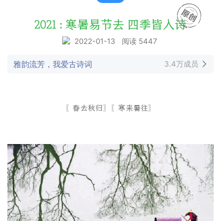
2021 : 寒暑易节去 四季皆入诗
2022-01-13
阅读 5447
雅韵流芳，我爱古诗词
3.4万成员
〖春去秋归〗〖寒来暑往〗