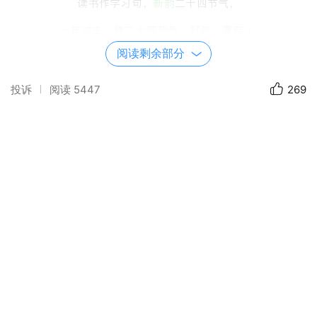
读书作字习句，
新韵
二十四节气，
一年过去，将二十四节气，打包，惠存 ！
阅读剩余部分
投诉
阅读
5447
269