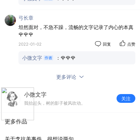
弓长章
坦然面对，不急不躁，流畅的文字记录了内心的本真
🌹🌹🌹
2022-01-02
回复
点赞
小微文字
：🌹🌹🌹
更多评论
小微文字
关注
我抬起头，树的影子被风吹动。
更多作品
关于李抗美事件，很想说两句。