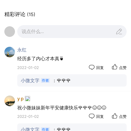
经常结冰，我这次清理之后，把零度格上调了两
精彩评论
(15)
度。我以为是不结冰水就流出水来了。
可是我挪开冰箱，发现并不是这个问题。我擦
说点什么...
干净水，想再观察一下吧。第二天，又一地水，我
又以为是傍边小冰箱漏水了。我还把小冰箱的电拔
永红
了，我想关闭它，我一直觉得里面的茶放久了都不
经历多了内心才本真🍵
值电费钱。
2022-01-02
回复
点赞
可是，地上仍然有水，我挪开小冰箱，才发现
水是从后面暖气管渗出来的，而且暖气管被包裹起
小微文字
：🌹🌹🌹
来，看不到漏水的地方。
y p
祝小微妹妹新年平安健康快乐🌹🌹🌹😊😊😊
2022-01-02
回复
点赞
小微文字
：🌹🌹🌹