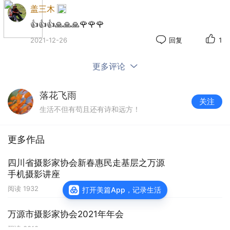
盖三木
👍👍👍🙏🙏🙏🌹🌹🌹
2021-12-26
回复
1
更多评论
落花飞雨
关注
生活不但有苟且还有诗和远方！
更多作品
四川省摄影家协会新春惠民走基层之万源
手机摄影讲座
阅读
1932
打开美篇App，记录生活
摄影～陈振波
万源市摄影家协会2021年年会
阅读
3318