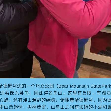
德逊河边的一个州立公园（Bear Mountain StatePa
廓远看像头卧熊，因此得名熊山。这里有丘陵，有湖泊
心醉，还有漫山遍野的绿树，俯瞰着哈德逊河，因为
里山峦起伏，树林茂密，山与山之间有如镜的小湖和