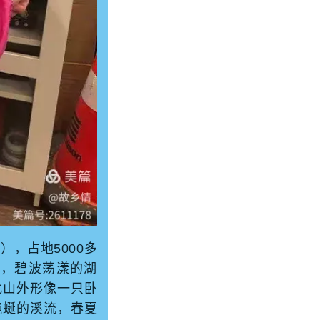
rk），占地5000多
，碧波荡漾的湖
此山外形像一只卧
蜿蜒的溪流，春夏