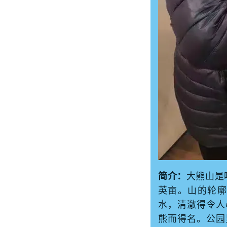
简介：
大熊山是哈
英亩。山的轮
水，清澈得令人
熊而得名。公园