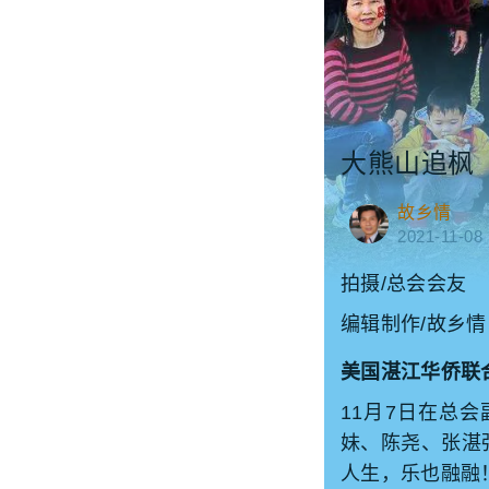
大熊山追枫
故乡情
2021-11-08
拍摄/总会会友
编辑制作/故乡情
美国湛江华侨联
11月7日在总
妹、陈尧、张湛
人生，乐也融融