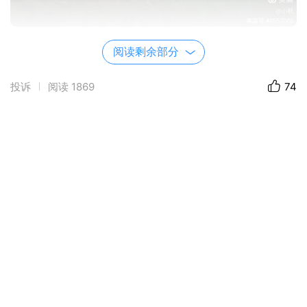
人间忽晚，山河已秋。转眼间，秋天在落叶纷
阅读剩余部分
纷扬扬的间隙中溜走了，不知不觉间一年又接近尾
投诉
阅读
1869
74
声。又是一年疲惫的奔波沦落天涯。每个人都在自
己的生命里孤独的过冬，而我却在南方的艳阳里大
雪纷飞。木心曾说：年过五十，方才开始享受做人
的味道。光阴似箭，弹指一挥间即将年过半百，感
觉做人的味道并不好，苦多于甜，累多于舒，生活
是一地鸡毛苦不堪言。太宰治那一句生而为人，我
很抱歉的话时常脱口而出。在无望得深渊叹息咬牙
坚持。时过境迁，岁月凋零，繁花似锦千年难遇，
生活更多的是落花满冢 ，而却无空酒醉。回望一路
走来，二十岁的幼稚，三十岁的焦虑，四十岁的劳
累，过的力不从心活得不如狗，面对日益老去的父
母，逐渐长大的孩子，各种纷至沓来的账单应接不