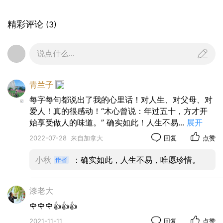
暇，生活被塞得满满当当，密密麻麻，有时憧憬着
能有份闲情逸致，等一次花开，看一次日落，觅一
精彩评论
(3)
袭诗意，听一首歌，读一本书，煮一壶茶，任岁月
优雅得走过，奔赴星辰大海。可现实的生活只有眼
说点什么...
前的苟且，没有诗意，也没有远方。时不时的安慰
自己，幸福只有迟到，从没有缺席，相信幸福已在
青兰子
走来的路上。其实，每个人都是幸福的，只是，幸
每字每句都说出了我的心里话！对人生、对父母、对
福都在别人的眼里，愿你我都能岁月不回头，余生
爱人！真的很感动！“木心曾说：年过五十，方才开
不将就。
始享受做人的味道。” 确实如此！人生不易
...
展开
2022-07-28
来自加拿大
回复
点赞
小秋
：确实如此，人生不易，唯愿珍惜。
漆老大
🌹🌹🌹👍👍👍
2021-11-11
回复
点赞