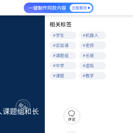
相关标签
#学生
#机器人
#实验课
#老师
#课题组
#长坡
#中学
#虚拟
#课题
#教学
人课题组和长
评论