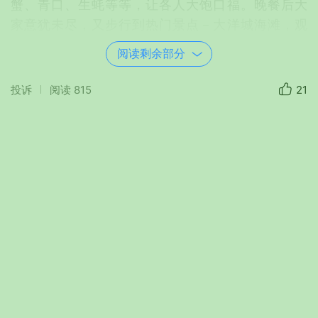
蟹、青口、生蚝等等，让各人大饱口福。晚餐后大
家意犹未尽，又步行到热门景点－大洋城海滩，观
赏海滩长廊的夜景和灯饰，闲逛夜市商店。
阅读剩余部分
一夜好眠，5日清晨，大家齐聚吃完早餐，男
士们和女士们分别进行自由活动。男士们带着小朋
投诉
阅读
815
21
友去海边钓鱼，大人们钓到鱼，孩子们连忙把鱼拉
上来，收获不少，大人、小孩都玩得不亦乐乎。而
女士们则步行几分钟到酒店对面的奥特莱斯
（Outlet)购物，由于劳工节的缘故，众多商店打出
了75%再加15%的折扣，实在吸引人，最后各位美
女都满载而归。也有几位团友去了赌场开心娱乐一
下。
下午6点，集体活动－烧烤开始了。在酒店宽
大的草坪上，点燃了三个烤炉，大虾、螃蟹、青
口、牛肉、鸡翅、猪肉排骨、香肠、蕃薯、玉米、
蔬果沙拉、西瓜、葡萄、饮料、啤酒等食物丰富多