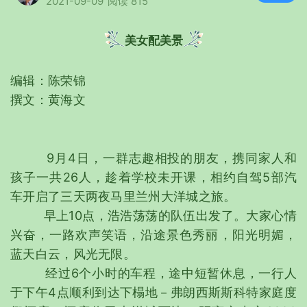
2021-09-09
阅读 815
美女配美景
编辑：陈荣锦
撰文：黄海文
9月4日，一群志趣相投的朋友，携同家人和
孩子一共26人，趁着学校未开课，相约自驾5部汽
车开启了三天两夜马里兰州大洋城之旅。
早上10点，浩浩荡荡的队伍出发了。大家心情
兴奋，一路欢声笑语，沿途景色秀丽，阳光明媚，
蓝天白云，风光无限。
经过6个小时的车程，途中短暂休息，一行人
于下午4点顺利到达下榻地－弗朗西斯斯科特家庭度