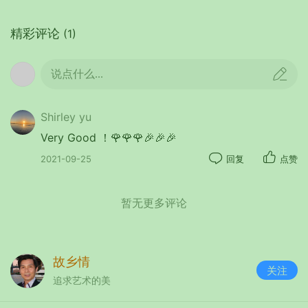
样。团队合作，夫妻配合烤食物，家庭、夫妻合照
留念，大家玩得开心，吃得可口，温馨无比。
精彩评论
(1)
品尝着美食之余，夜幕降临，在温健涛的提议
下燃起了篝火，大家在篝火旁手拉着手，闻歌起
说点什么...
舞，仿佛又回到了年青时代，充满着活力和激情。
多么美好的时刻呀！让人难以忘怀！
Shirley yu
6日，开心自驾游的最后一天，大家商议又去
Very Good ！🌹🌹🌹🎉🎉🎉
到市中心有名的Blue Crabhouse&raw bar品尝了一
顿海鲜午餐。餐厅同样位于海边，装饰成大自然风
2021-09-25
回复
点赞
格，大家坐在椰子树下，脚踩着海沙，头罩着太阳
伞，一边吹着阵阵海风，一边吃着美味到无法形容
暂无更多评论
的蟹饼，既浪漫又开心。面对眼前的美丽海景，大
家又纷纷举起相机拍下很多美照。
下午2点，队伍踏上归途，经过5个小时的车
故乡情
关注
程，晚上7点夜幕降临时，大家安全回到纽约。至
追求艺术的美
此，马里兰州大洋城自驾游圆满结束！