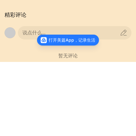
精彩评论
说点什么...
打开美篇App，记录生活
暂无评论
观海~听涛
关注
只管观海听涛，不为世事烦扰
更多作品
查看主页