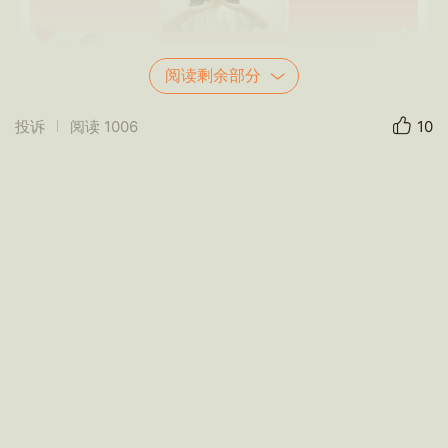
阅读剩余部分
投诉
阅读
1006
10
👱父亲的爱，比山高；
👱父亲的情，比海深；
👱父亲对儿女的爱，是不求回报的，
👱父亲是那么伟大，父亲节到，二二班孩子
愿父亲平安健康，一生开心😊