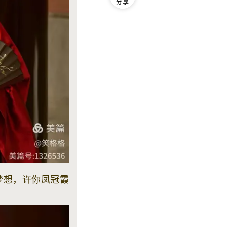
分享
梦想，许你凤冠霞