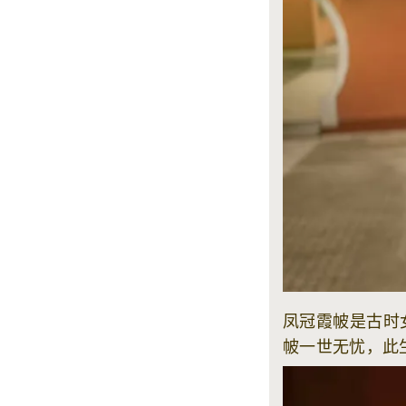
凤冠霞帔是古时
帔一世无忧，此