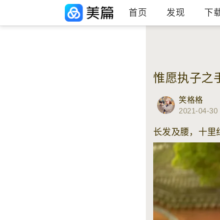
首页
发现
下
惟愿执子之
笑格格
2021-04-30
长发及腰，十里