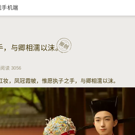
载手机端
手，与卿相濡以沫。
阅读 3056
红妆，凤冠霞帔，惟愿执子之手，与卿相濡以沫。