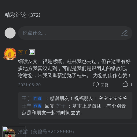
精彩评论
(372)
说点什么...
莲子
细读友文，很是感慨。桂林我也去过，但在这里有好
多地方我真没走到，可能是我们是跟团走的缘故吧。
谢谢您，带我又重新游览了桂林。 为您的佳作点赞！
2021-06-20
回复
1
承运门后面的“王道”
王宁
：感谢朋友！祝福朋友！🌹🌹🌹🌹🌹🌹
“王道”是整座王府的中轴线，也是桂林市
王宁
回复
莲子
：基本上是跟团，有个别景
点是和朋友一起抽时间去的。
的中轴线。这是一条600多年前铺设的青石板
路，曾是身份、权力和地位的象征，只有尊贵
的王爷和王妃才可以走。
清游（美篇号62025969）