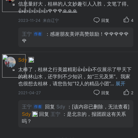
信息量好大，桂林的人文妙趣引人入胜，文笔了得。
👍👍👍👍👍👍🌹🌹🌹🙏🙏🙏
2023-11-24
来自辽宁
回复
4
王宁
：感谢朋友美评高赞鼓励！🌹🌹🌹🌹🌹
🌹
Sdy
太棒了，桂林之行美篇精彩👍👍👍不仅展示了甲天下
的桂林山水，还学到不少知识，如“三元及第”。我家
也很想去桂林，请您告知“12人的精品小团”
...
展开
2021-04-27
回复
2
王宁
回复
Sdy
：[该内容已删除，无法查看]
靖江王府外城墙东华门上的
Sdy
回复
王宁
：是北京的，报团跟这有关系
“状元及第”坊
吗？
东华门（体仁门）上的“状元及第”坊是