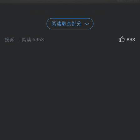
桂林靖江王府中轴线上的正门
承运门
阅读剩余部分
靖江王府是明朝藩王靖江王朱守谦（明太
投诉
阅读
5953
863
祖朱元璋的侄孙）的藩王府，坐落于桂林市漓
江西岸，始建于公元1372年，建成于公元1392
年，比北京故宫还要早建34年。从那以后的280
年里，共有12代14位靖江王在此居住。
清顺治十四年（公元1657年），王府被改
为广西贡院，成为西南地区最大的科举考场。
从这里走出了4位状元、585位进士和1685位举
人，是读书人为走向仕途而憧憬的福地。