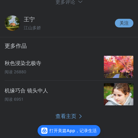
更多评论
为清道光年间的新科状元龙启瑞而建。除此之
外，还有南面正阳门（端礼门）上的“三元及
王宁
关注
第”坊，是当时的两广总督为表彰连中三元
江山多娇
（解元、会元、状元）的临桂人陈继昌而建。
西面西华门（遵义门）上的“榜眼及第”坊，
更多作品
是为清同治年间的榜眼永福人于建章而建。
秋色浸染北极寺
阅读
26880
机缘巧合 镜头中人
阅读
6951
查看主页
打开美篇App，记录生活