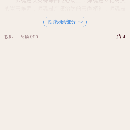
师魂是伏案备课的呕心沥血，师魂是立德树人
的崇高修养，师魂是严谨治学的高尚精神，师魂是
无私奉献的人生境界。徐常青老师朗诵的《强师
阅读剩余部分
德，铸师魂》，让我们看到了一位位拥有师魂的实
验人。
投诉
阅读
990
4