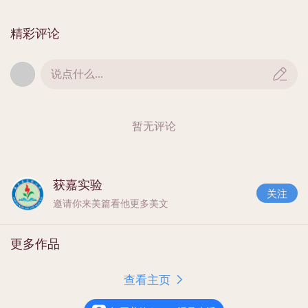
赵艳老师朗诵的《我交给你们一个孩子》，字
精彩评论
里行间透出了一个母亲对孩子的爱，对社会的嘱
托，更是对教育工作者的信任和期待。
说点什么...
暂无评论
获嘉实验
关注
邀请你来美篇看他更多美文
更多作品
02:39
长大后我就成了你，吕霖格老师深情朗诵这首
查看主页
耳熟能详的《长大后我就成了你》带我们品尝了
苦