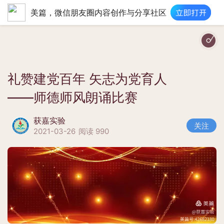
美篇，微信朋友圈内容创作与分享社区
Ed Sheeran、Kygo - I See Fire (Kyg
礼赞建党百年 矢志为党育人
——师德师风朗诵比赛
获嘉实验
关注
2021-03-26
阅读 990