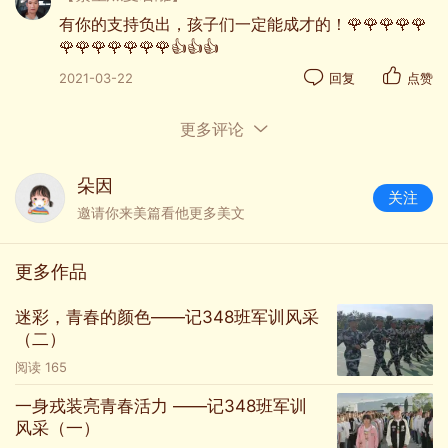
有你的支持负出，孩子们一定能成才的！🌹🌹🌹🌹🌹
🌹🌹🌹🌹🌹🌹🌹👍👍👍
2021-03-22
回复
点赞
更多评论
朵因
关注
01:27
邀请你来美篇看他更多美文
分梯队进行热身
更多作品
迷彩，青春的颜色——记348班军训风采
（二）
阅读
165
一身戎装亮青春活力 ——记348班军训
风采（一）