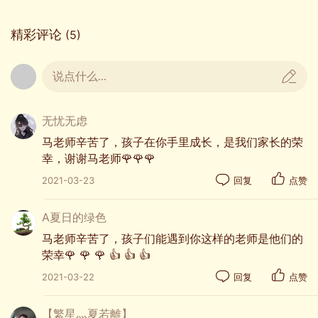
精彩评论
(5)
说点什么...
无忧无虑
马老师辛苦了，孩子在你手里成长，是我们家长的荣
幸，谢谢马老师🌹🌹🌹
2021-03-23
回复
点赞
00:53
A夏日的绿色
节奏欢快的家务操，大部分同学都认真完成动作。
马老师辛苦了，孩子们能遇到你这样的老师是他们的
或许有的同学在家会帮助家长做家务，或许有的同
荣幸🌹 🌹 🌹 👍 👍 👍
学从来不曾做过家务，但是这样的家务操是他们没
2021-03-22
回复
点赞
有接触过的。
【繁星灬夏若離】